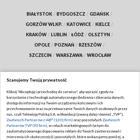
BIAŁYSTOK
/
BYDGOSZCZ
/
GDAŃSK
/
GORZÓW WLKP.
/
KATOWICE
/
KIELCE
/
KRAKÓW
/
LUBLIN
/
ŁÓDŹ
/
OLSZTYN
/
OPOLE
/
POZNAŃ
/
RZESZÓW
/
SZCZECIN
/
WARSZAWA
/
WROCŁAW
Szanujemy Twoją prywatność
Dołącz do nas:
Kliknij "Akceptuję i przechodzę do serwisu", aby wyrazić zgody na
korzystanie z technologii automatycznego śledzenia i zbierania danych,
TVP
dostęp do informacji na Twoim urządzeniu końcowym i ich
Abonament TVP
przechowywanie oraz na przetwarzanie Twoich danych osobowych przez
Regulamin TVP
nas, czyli Telewizję Polską S.A. w likwidacji (zwaną dalej również „TVP”),
Emisja w TVP
Zaufanych Partnerów z IAB* (1201 firm)
oraz pozostałych
Zaufanych
Polityka prywatności
Partnerów TVP (93 firm)
, w celach marketingowych (w tym do
Centrum informacji TVP
Moje zgody
zautomatyzowanego dopasowania reklam do Twoich zainteresowań i
mierzenia ich skuteczności) i pozostałych, które wskazujemy poniżej, a
Naziemna Telewizja Cyfrowa