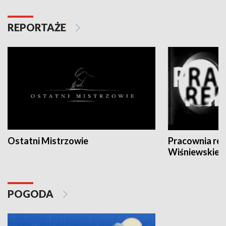
REPORTAŻE
Ostatni Mistrzowie
Pracownia re
Wiśniewskieg
POGODA