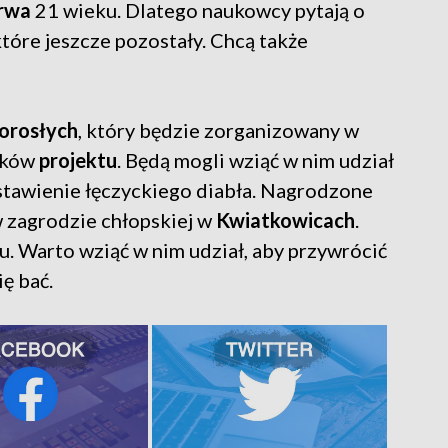
trwa
21 wieku. Dlatego naukowcy pytają o
które jeszcze pozostały. Chcą także
dorosłych
, który będzie zorganizowany w
ików
projektu
. Będą mogli wziąć w nim udział
dstawienie łęczyckiego diabła. Nagrodzone
w zagrodzie chłopskiej w
Kwiatkowicach
.
. Warto wziąć w nim udział, aby przywrócić
ię bać.