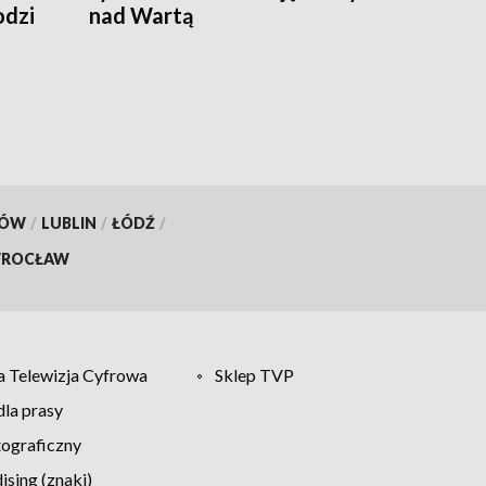
odzi
nad Wartą
KÓW
/
LUBLIN
/
ŁÓDŹ
/
ROCŁAW
 Telewizja Cyfrowa
Sklep TVP
la prasy
tograficzny
sing (znaki)