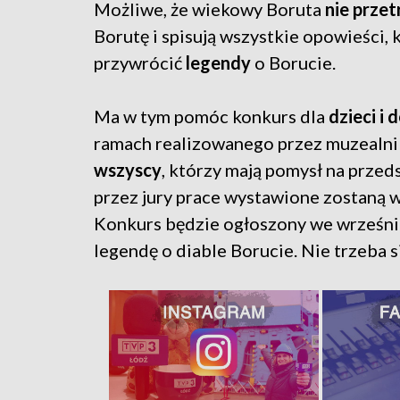
Możliwe, że wiekowy Boruta
nie prze
Borutę i spisują wszystkie opowieści, 
przywrócić
legendy
o Borucie.
Ma w tym pomóc konkurs dla
dzieci i 
ramach realizowanego przez muzealn
wszyscy
, którzy mają pomysł na prze
przez jury prace wystawione zostaną 
Konkurs będzie ogłoszony we wrześniu
legendę o diable Borucie. Nie trzeba s