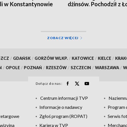
li w Konstantynowie
dżinsów. Pochodził z Ł
ZOBACZ WIĘCEJ
SZCZ
/
GDAŃSK
/
GORZÓW WLKP.
/
KATOWICE
/
KIELCE
/
KRA
N
/
OPOLE
/
POZNAŃ
/
RZESZÓW
/
SZCZECIN
/
WARSZAWA
/
W
Dołącz do nas:
Centrum informacji TVP
Naziemna
Informacje o nadawcy
Program d
zetargowe
Zgłoś program (ROPAT)
Serwis fo
wizyjna
Kariera w TVP
Merchandi