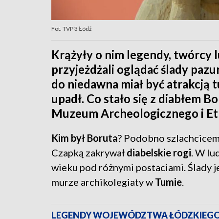
Fot. TVP 3 Łódź
Krążyły o nim legendy, twórcy lu
przyjeżdżali oglądać ślady paz
do niedawna miał być atrakcją 
upadł. Co stało się z diabłem B
Muzeum Archeologicznego i Et
Kim był Boruta
? Podobno szlachcicem
Czapką zakrywał
diabelskie rogi
. W lu
wieku pod różnymi postaciami. Ślady j
murze archikolegiaty w
Tumie
.
LEGENDY WOJEWÓDZTWA ŁÓDZKIEGO-P