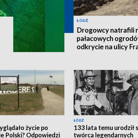
ŁÓDŹ
Drogowcy natrafili 
pałacowych ogrodó
.
odkrycie na ulicy Fr
Łodzi
ŁÓDŹ
yglądało życie po
133 lata temu urodził s
ie Polski? Odpowiedzi
twórca legendarnych