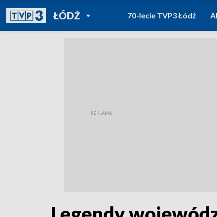
POWRÓT DO
ŁÓDŹ
70-lecie TVP3 Łódź
A
TVP REGIONY
Legendy województ