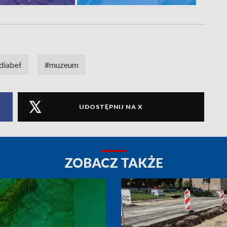
diabeł
#muzeum
UDOSTĘPNIJ NA X
ZOBACZ TAKŻE