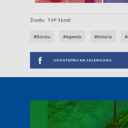
Źródło:
TVP 3 Łódź
#Boruta
#legenda
#historia
#
UDOSTĘPNIJ NA FACEBOOKU