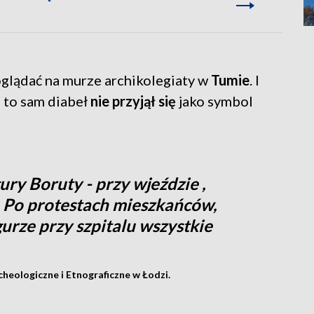
oglądać na murze archikolegiaty w
Tumie
. I
, to sam diabeł
nie przyjął się
jako symbol
ury Boruty - przy wjeździe ,
u. Po protestach mieszkańców,
gurze przy szpitalu wszystkie
heologiczne i Etnograficzne w Łodzi.