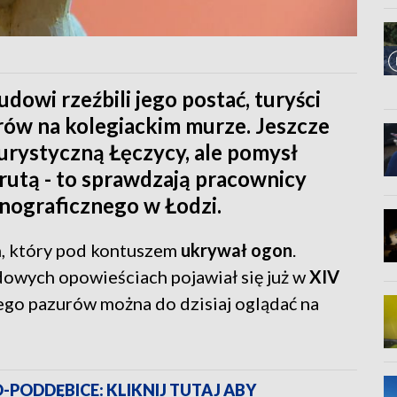
dowi rzeźbili jego postać, turyści
urów na kolegiackim murze. Jeszcze
turystyczną Łęczycy, ale pomysł
orutą - to sprawdzają pracownicy
nograficznego w Łodzi.
, który pod kontuszem
ukrywał ogon
.
dowych opowieściach pojawiał się już w
XIV
ego pazurów można do dzisiaj oglądać na
ODDĘBICE: KLIKNIJ TUTAJ ABY