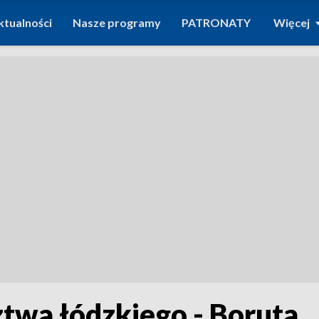
ktualności
Nasze programy
PATRONATY
Więcej
wa łódzkiego - Boruta