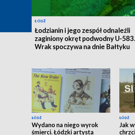
ŁÓDŹ
Łodzianin i jego zespół odnaleźli
zaginiony okręt podwodny U-583
Wrak spoczywa na dnie Bałtyku
ŁÓDŹ
ŁÓDŹ
Wydano na niego wyrok
Jak w
śmierci. Łódzki artysta
chrzc