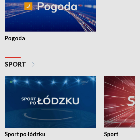
Pogoda
SPORT
Sport po łódzku
Sport