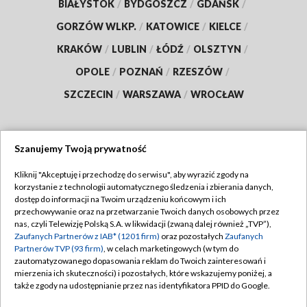
BIAŁYSTOK
/
BYDGOSZCZ
/
GDAŃSK
/
GORZÓW WLKP.
/
KATOWICE
/
KIELCE
/
KRAKÓW
/
LUBLIN
/
ŁÓDŹ
/
OLSZTYN
/
OPOLE
/
POZNAŃ
/
RZESZÓW
/
SZCZECIN
/
WARSZAWA
/
WROCŁAW
Szanujemy Twoją prywatność
Dołącz do nas:
Kliknij "Akceptuję i przechodzę do serwisu", aby wyrazić zgody na
korzystanie z technologii automatycznego śledzenia i zbierania danych,
TVP
dostęp do informacji na Twoim urządzeniu końcowym i ich
Abonament TVP
przechowywanie oraz na przetwarzanie Twoich danych osobowych przez
Regulamin TVP
nas, czyli Telewizję Polską S.A. w likwidacji (zwaną dalej również „TVP”),
Emisja w TVP
Zaufanych Partnerów z IAB* (1201 firm)
oraz pozostałych
Zaufanych
Polityka prywatności
Partnerów TVP (93 firm)
, w celach marketingowych (w tym do
Centrum informacji TVP
Moje zgody
zautomatyzowanego dopasowania reklam do Twoich zainteresowań i
mierzenia ich skuteczności) i pozostałych, które wskazujemy poniżej, a
Naziemna Telewizja Cyfrowa
Pomoc
także zgody na udostępnianie przez nas identyfikatora PPID do Google.
Sklep TVP
Biuro reklamy