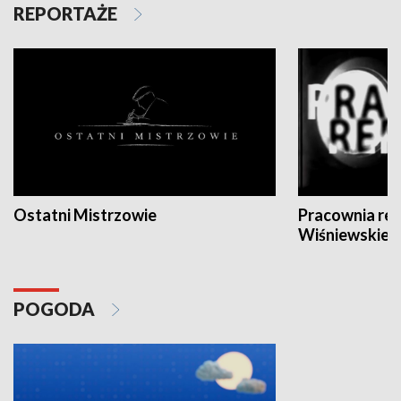
REPORTAŻE
Ostatni Mistrzowie
Pracownia re
Wiśniewskieg
POGODA