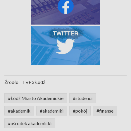
Źródło:
TVP3 Łódź
#Łódź Miasto Akademickie
#studenci
#akademik
#akademiki
#pokój
#finanse
#ośrodek akademicki