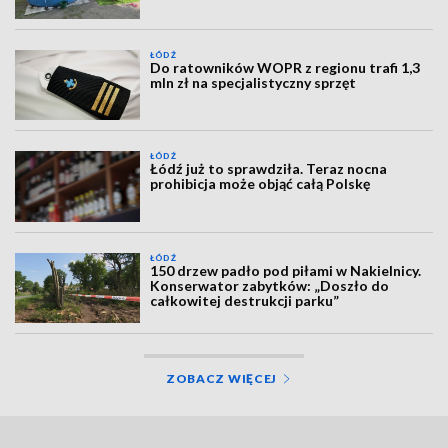
ŁÓDŹ
Do ratowników WOPR z regionu trafi 1,3
mln zł na specjalistyczny sprzęt
ŁÓDŹ
Łódź już to sprawdziła. Teraz nocna
prohibicja może objąć całą Polskę
ŁÓDŹ
150 drzew padło pod piłami w Nakielnicy.
Konserwator zabytków: „Doszło do
całkowitej destrukcji parku”
ZOBACZ WIĘCEJ