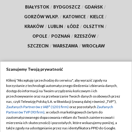
BIAŁYSTOK
/
BYDGOSZCZ
/
GDAŃSK
/
GORZÓW WLKP.
/
KATOWICE
/
KIELCE
/
KRAKÓW
/
LUBLIN
/
ŁÓDŹ
/
OLSZTYN
/
OPOLE
/
POZNAŃ
/
RZESZÓW
/
SZCZECIN
/
WARSZAWA
/
WROCŁAW
Szanujemy Twoją prywatność
Dołącz do nas:
Kliknij "Akceptuję i przechodzę do serwisu", aby wyrazić zgody na
korzystanie z technologii automatycznego śledzenia i zbierania danych,
TVP
dostęp do informacji na Twoim urządzeniu końcowym i ich
Abonament TVP
przechowywanie oraz na przetwarzanie Twoich danych osobowych przez
Regulamin TVP
nas, czyli Telewizję Polską S.A. w likwidacji (zwaną dalej również „TVP”),
Emisja w TVP
Polityka prywatności
Zaufanych Partnerów z IAB* (1201 firm)
oraz pozostałych
Zaufanych
Partnerów TVP (93 firm)
, w celach marketingowych (w tym do
Centrum informacji TVP
Moje zgody
zautomatyzowanego dopasowania reklam do Twoich zainteresowań i
mierzenia ich skuteczności) i pozostałych, które wskazujemy poniżej, a
Naziemna Telewizja Cyfrowa
Pomoc
także zgody na udostępnianie przez nas identyfikatora PPID do Google.