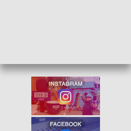
Opcji jest dużo, z pewnością każdy student znajdzie dla
siebie odpowiednie lokum.
ZOBACZ ŁÓDZKIE WIADOMOŚCI DNIA
W JAKOŚCI HD