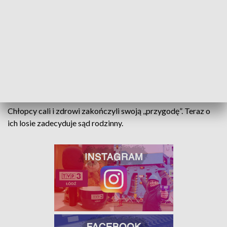
CHŁOPCY ODNALEZIENI
Początkowo kierujący oplem 15-latek nie chciał
zatrzymać auta
, jednak po przejechaniu kilkuset metrów
zastosował się do sygnałów wydawanych przez
mundurowych.
Chłopcy cali i zdrowi zakończyli swoją ,,przygodę”. Teraz o
ich losie zadecyduje sąd rodzinny.