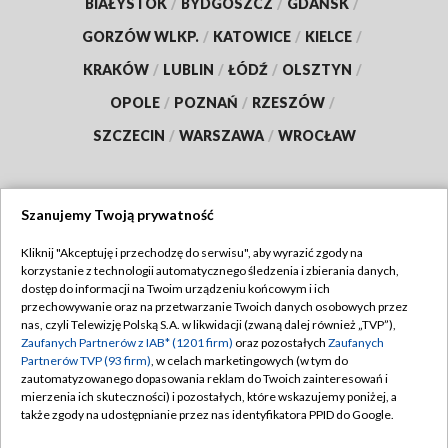
BIAŁYSTOK
/
BYDGOSZCZ
/
GDAŃSK
/
GORZÓW WLKP.
/
KATOWICE
/
KIELCE
/
KRAKÓW
/
LUBLIN
/
ŁÓDŹ
/
OLSZTYN
/
OPOLE
/
POZNAŃ
/
RZESZÓW
/
SZCZECIN
/
WARSZAWA
/
WROCŁAW
Szanujemy Twoją prywatność
Dołącz do nas:
Kliknij "Akceptuję i przechodzę do serwisu", aby wyrazić zgody na
korzystanie z technologii automatycznego śledzenia i zbierania danych,
TVP
dostęp do informacji na Twoim urządzeniu końcowym i ich
Abonament TVP
przechowywanie oraz na przetwarzanie Twoich danych osobowych przez
Regulamin TVP
nas, czyli Telewizję Polską S.A. w likwidacji (zwaną dalej również „TVP”),
Emisja w TVP
Zaufanych Partnerów z IAB* (1201 firm)
oraz pozostałych
Zaufanych
Polityka prywatności
Partnerów TVP (93 firm)
, w celach marketingowych (w tym do
Centrum informacji TVP
Moje zgody
zautomatyzowanego dopasowania reklam do Twoich zainteresowań i
mierzenia ich skuteczności) i pozostałych, które wskazujemy poniżej, a
Naziemna Telewizja Cyfrowa
Pomoc
także zgody na udostępnianie przez nas identyfikatora PPID do Google.
Sklep TVP
Biuro reklamy