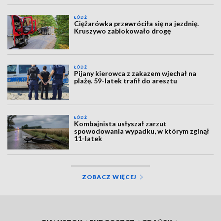
ŁÓDŹ
Ciężarówka przewróciła się na jezdnię.
Kruszywo zablokowało drogę
ŁÓDŹ
Pijany kierowca z zakazem wjechał na
plażę. 59-latek trafił do aresztu
ŁÓDŹ
Kombajnista usłyszał zarzut
spowodowania wypadku, w którym zginął
11-latek
ZOBACZ WIĘCEJ