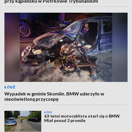
przy kąpielisku w Piotrkowie Trybunalskim
ŁÓDŹ
Wypadek w gminie Skomlin. BMW uderzyło w
nieoświetloną przyczepę
ŁÓDŹ
63-letni motocyklista otarł się o BMW.
Miał ponad 2 promile