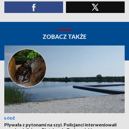
ZOBACZ TAKŻE
ŁÓDŹ
Pływała z pytonami na szyi. Policjanci interweniowali