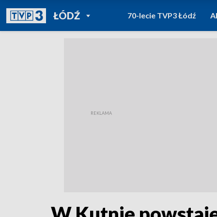
POWRÓT DO
ŁÓDŹ
70-lecie TVP3 Łódź
A
TVP REGIONY
W Kutnie powstaje 