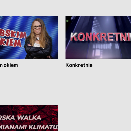
m okiem
Konkretnie