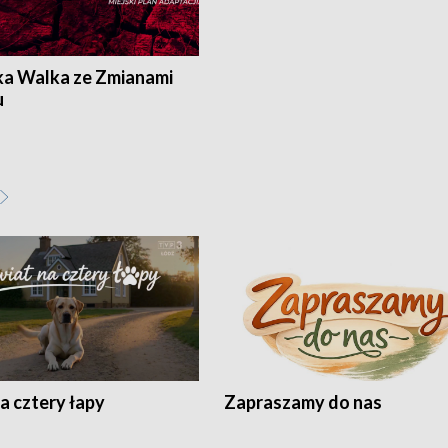
ka Walka ze Zmianami
u
a cztery łapy
Zapraszamy do nas