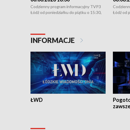
Codzienny program informacyjny TVP3
Codzienn
Łódź od poniedziałku do piątku o 15:30,
Łódź od p
16:30, 18:30 i 21:30. W weekendy o
16:30, 18
18:30 i 21:30.
18:30 i 2
INFORMACJE
ŁWD
Pogoto
zawsze