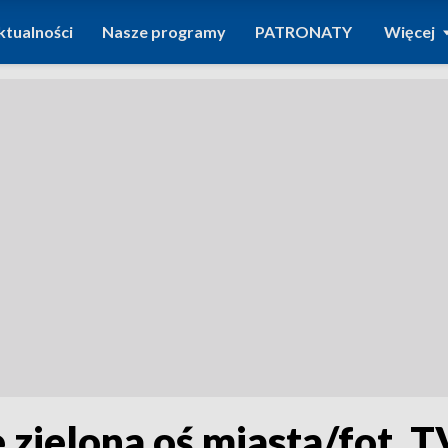
ktualności
Nasze programy
PATRONATY
Więcej
zielona oś miasta/fot. 