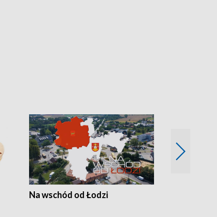
Na wschód od Łodzi
Zimowe szal
Polski