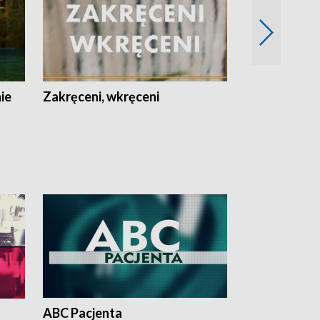
nie
Zakręceni, wkręceni
Skarby Łodzi
ABC Pacjenta