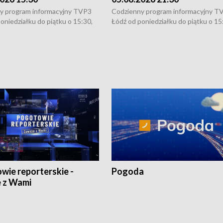
y program informacyjny TVP3
Codzienny program informacyjny T
oniedziałku do piątku o 15:30,
Łódź od poniedziałku do piątku o 15
:30 i 21:30. W weekendy o
16:30, 18:30 i 21:30. W weekendy o
1:30.
18:30 i 21:30.
wie reporterskie -
Pogoda
 z Wami