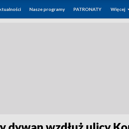
ktualności
Nasze programy
PATRONATY
Więcej
wy dywan wzdłuż ulicy Ko