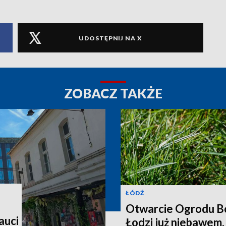
UDOSTĘPNIJ NA X
ZOBACZ TAKŻE
ŁÓDŹ
Otwarcie Ogrodu B
auci
Łodzi już niebawem.