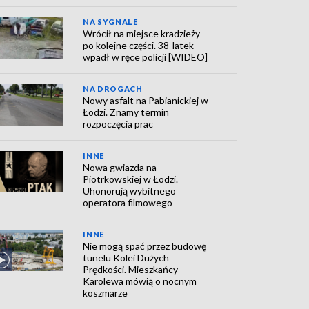
NA SYGNALE
Wrócił na miejsce kradzieży
po kolejne części. 38-latek
wpadł w ręce policji [WIDEO]
NA DROGACH
Nowy asfalt na Pabianickiej w
Łodzi. Znamy termin
rozpoczęcia prac
INNE
Nowa gwiazda na
Piotrkowskiej w Łodzi.
Uhonorują wybitnego
operatora filmowego
INNE
Nie mogą spać przez budowę
tunelu Kolei Dużych
Prędkości. Mieszkańcy
Karolewa mówią o nocnym
koszmarze