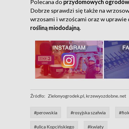
Polecana do
przydomowych ogrodów, n
Dobrze sprawdzi się także na wrzoso
wrzosami i wrzoścami oraz w uprawie 
rośliną miododajną.
Źródło:
Zielonyogrodek.pl, krzewyozdobne. net
#perowskia
#rosyjska szałwia
#fio
#ulica Kopcińskiego
#kwiaty