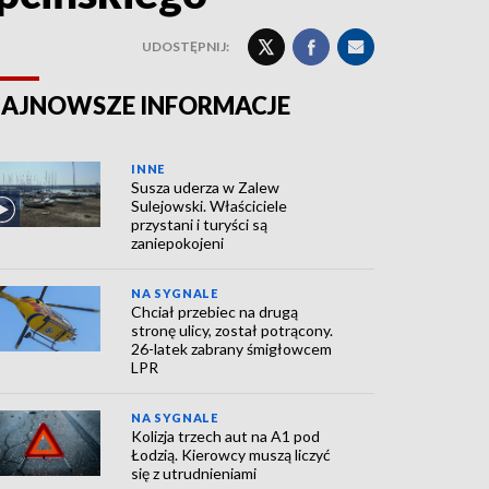
UDOSTĘPNIJ:
AJNOWSZE INFORMACJE
INNE
Susza uderza w Zalew
Sulejowski. Właściciele
przystani i turyści są
zaniepokojeni
NA SYGNALE
Chciał przebiec na drugą
stronę ulicy, został potrącony.
26-latek zabrany śmigłowcem
LPR
NA SYGNALE
Kolizja trzech aut na A1 pod
Łodzią. Kierowcy muszą liczyć
się z utrudnieniami