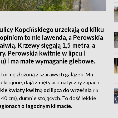
ulicy Kopcińskiego urzekają od kilku
piniom to nie lawenda, a Perowskia
łwią. Krzewy sięgają 1,5 metra, a
. Perowskia kwitnie w lipcu i
iu) i ma małe wymaganie glebowe.
ą formę złożoną z szarawych gałązek. Ma
no krojone, dają zmięty aromatyczny zapach
ie kwiaty kwitną od lipca do września
na
 40 cm), dumnie stojących. To dość lekkie
regionach o łagodnym klimacie.