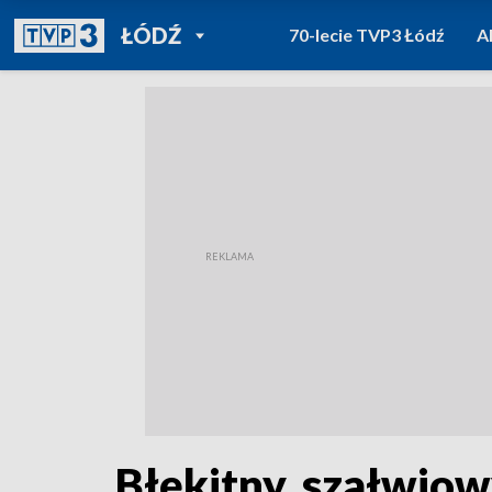
POWRÓT DO
ŁÓDŹ
70-lecie TVP3 Łódź
A
TVP REGIONY
Błękitny, szałwio