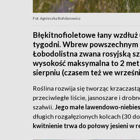
Fot. Agnieszka Bohdanowicz
Błękitnofioletowe łany wzdłuż 
tygodni. Wbrew powszechnym o
Łobodolistna zwana rosyjską sza
wysokość maksymalna to 2 metry
sierpniu (czasem też we wrześn
Roślina rozwija się tworząc krzaczast
przeciwległe liście, jasnoszare i drob
szałwii.
Jego małe lawendowo-niebiesk
długich rozgałęzionych kolcach (30 do
kwitnienie trwa do połowy jesieni w 