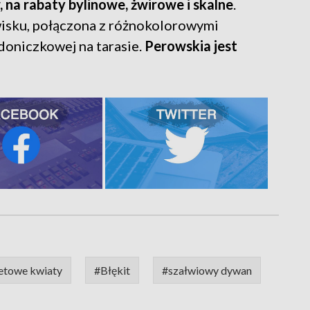
a rabaty bylinowe, żwirowe i skalne
.
wisku, połączona z różnokolorowymi
doniczkowej na tarasie.
Perowskia jest
letowe kwiaty
#Błękit
#szałwiowy dywan