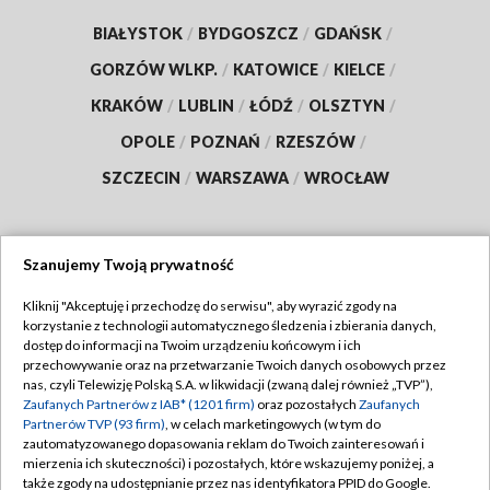
BIAŁYSTOK
/
BYDGOSZCZ
/
GDAŃSK
/
GORZÓW WLKP.
/
KATOWICE
/
KIELCE
/
KRAKÓW
/
LUBLIN
/
ŁÓDŹ
/
OLSZTYN
/
OPOLE
/
POZNAŃ
/
RZESZÓW
/
SZCZECIN
/
WARSZAWA
/
WROCŁAW
Szanujemy Twoją prywatność
Dołącz do nas:
Kliknij "Akceptuję i przechodzę do serwisu", aby wyrazić zgody na
korzystanie z technologii automatycznego śledzenia i zbierania danych,
TVP
dostęp do informacji na Twoim urządzeniu końcowym i ich
Abonament TVP
przechowywanie oraz na przetwarzanie Twoich danych osobowych przez
Regulamin TVP
nas, czyli Telewizję Polską S.A. w likwidacji (zwaną dalej również „TVP”),
Emisja w TVP
Polityka prywatności
Zaufanych Partnerów z IAB* (1201 firm)
oraz pozostałych
Zaufanych
Partnerów TVP (93 firm)
, w celach marketingowych (w tym do
Centrum informacji TVP
Moje zgody
zautomatyzowanego dopasowania reklam do Twoich zainteresowań i
mierzenia ich skuteczności) i pozostałych, które wskazujemy poniżej, a
Naziemna Telewizja Cyfrowa
Pomoc
także zgody na udostępnianie przez nas identyfikatora PPID do Google.