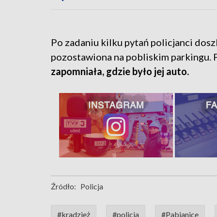
Po zadaniu kilku pytań policjanci dos
pozostawiona na pobliskim parkingu. P
zapomniała, gdzie było jej auto.
Źródło:
Policja
#kradzież
#policja
#Pabianice