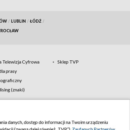
KÓW
/
LUBLIN
/
ŁÓDŹ
/
ROCŁAW
 Telewizja Cyfrowa
Sklep TVP
la prasy
tograficzny
sing (znaki)
klamy
Kontakt
rania danych, dostęp do informacji na Twoim urządzeniu
idacji (zwaną dalej również „TVP”),
Zaufanych Partnerów