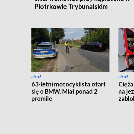
Piotrkowie Trybunalskim
ŁÓDŹ
ŁÓDŹ
63-letni motocyklista otarł
Cięża
się o BMW. Miał ponad 2
na je
promile
zablo