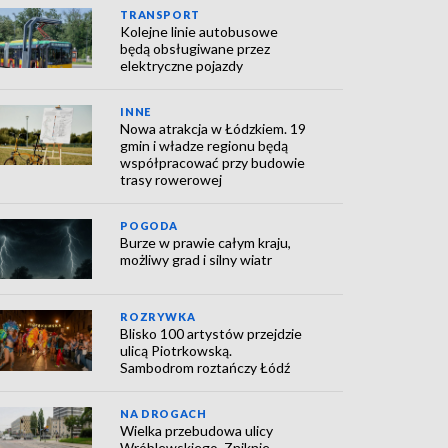
TRANSPORT
Kolejne linie autobusowe
będą obsługiwane przez
elektryczne pojazdy
INNE
Nowa atrakcja w Łódzkiem. 19
gmin i władze regionu będą
współpracować przy budowie
trasy rowerowej
POGODA
Burze w prawie całym kraju,
możliwy grad i silny wiatr
ROZRYWKA
Blisko 100 artystów przejdzie
ulicą Piotrkowską.
Sambodrom roztańczy Łódź
NA DROGACH
Wielka przebudowa ulicy
Wróblewskiego. Zniknie