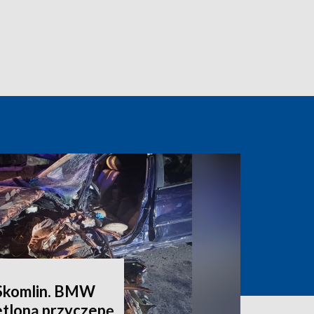
Skomlin. BMW
etloną przyczepę