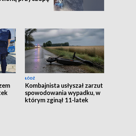
ŁÓDŹ
azem
Kombajnista usłyszał zarzut
tek
spowodowania wypadku, w
którym zginął 11-latek