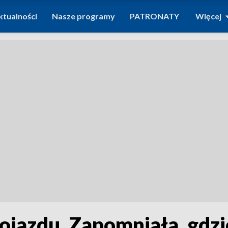
ktualności
Nasze programy
PATRONATY
Więcej
pojazdu. Zapomniała, gdzi