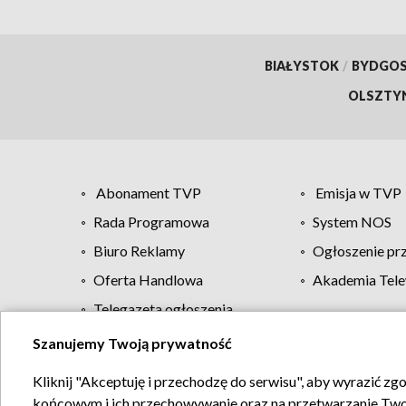
BIAŁYSTOK
/
BYDGO
OLSZTY
Abonament TVP
Emisja w TVP
Rada Programowa
System NOS
Biuro Reklamy
Ogłoszenie pr
Oferta Handlowa
Akademia Tele
Telegazeta ogłoszenia
Szanujemy Twoją prywatność
Regulamin TVP
Kliknij "Akceptuję i przechodzę do serwisu", aby wyrazić zg
końcowym i ich przechowywanie oraz na przetwarzanie Twoich