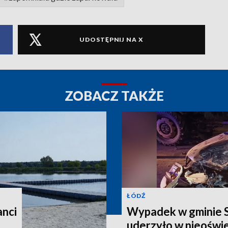
UDOSTĘPNIJ NA X
ZOBACZ TAKŻE
ŁÓDŹ
anci
Wypadek w gminie 
uderzyło w nieoświ