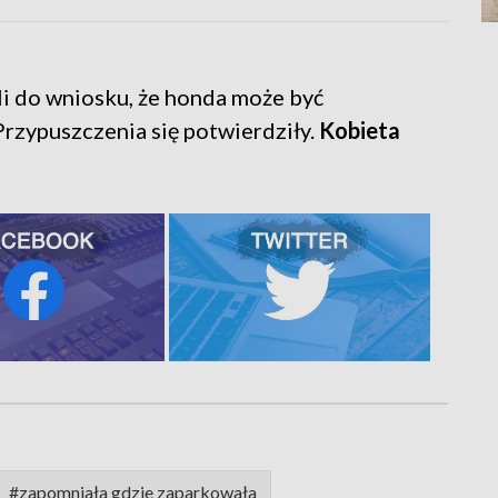
zli do wniosku, że honda może być
rzypuszczenia się potwierdziły.
Kobieta
#zapomniała gdzie zaparkowała