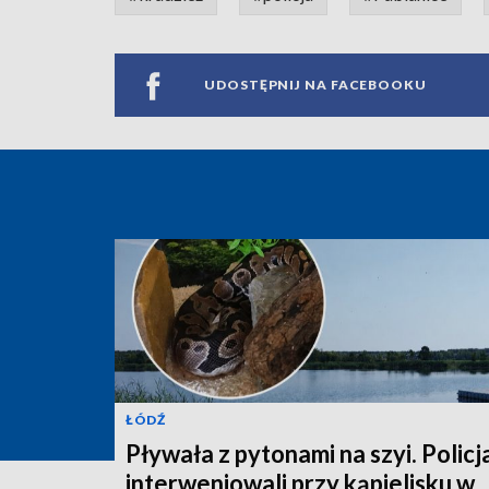
UDOSTĘPNIJ NA FACEBOOKU
ŁÓDŹ
Pływała z pytonami na szyi. Policj
interweniowali przy kąpielisku w