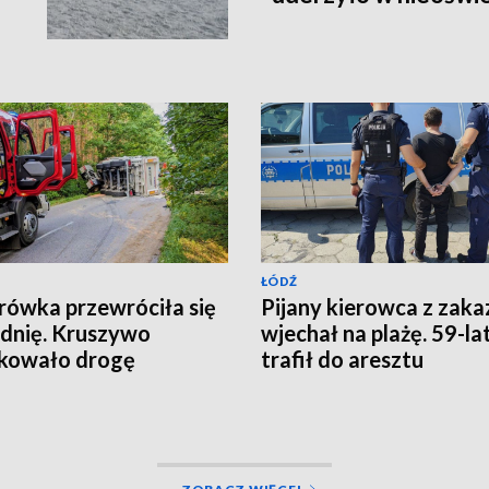
ŁÓDŹ
rówka przewróciła się
Pijany kierowca z zak
zdnię. Kruszywo
wjechał na plażę. 59-la
kowało drogę
trafił do aresztu