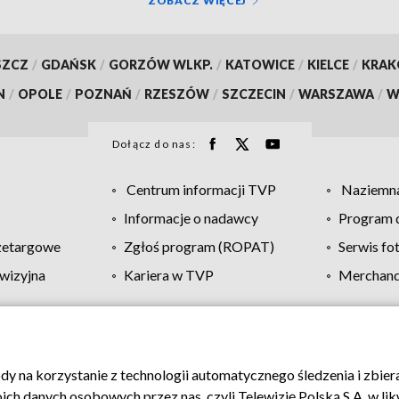
ZOBACZ WIĘCEJ
SZCZ
/
GDAŃSK
/
GORZÓW WLKP.
/
KATOWICE
/
KIELCE
/
KRA
N
/
OPOLE
/
POZNAŃ
/
RZESZÓW
/
SZCZECIN
/
WARSZAWA
/
W
Dołącz do nas:
Centrum informacji TVP
Naziemna
Informacje o nadawcy
Program d
zetargowe
Zgłoś program (ROPAT)
Serwis fo
wizyjna
Kariera w TVP
Merchandi
Polityka prywatności
Moje zgody
Pomoc
Biuro re
ody na korzystanie z technologii automatycznego śledzenia i zbie
 danych osobowych przez nas, czyli Telewizję Polską S.A. w likw