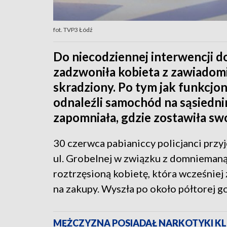
fot. TVP3 Łódź
Do niecodziennej interwencji do
zadzwoniła kobieta z zawiadomie
skradziony. Po tym jak funkcjon
odnaleźli samochód na sąsiednim
zapomniała, gdzie zostawiła swo
30 czerwca pabianiccy policjanci przy
ul. Grobelnej w związku z domnieman
roztrzęsioną kobietę, która wcześniej
na zakupy. Wyszła po około półtorej go
MĘŻCZYZNA POSIADAŁ NARKOTYKI KLI