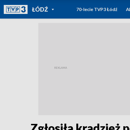
POWRÓT DO
ŁÓDŹ
70-lecie TVP3 Łódź
A
TVP REGIONY
Zgłosiła kradzież 