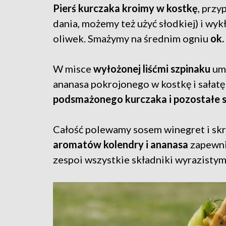
Pierś kurczaka kroimy w kostkę
, przy
dania, możemy też użyć słodkiej) i wyk
oliwek. Smażymy na średnim ogniu
ok.
W misce
wyłożonej liśćmi szpinaku
umi
ananasa pokrojonego w kostkę i sałat
podsmażonego kurczaka i pozostałe s
Całość polewamy sosem winegret i skr
aromatów kolendry i ananasa
zapewni
zespoi wszystkie składniki wyrazisty