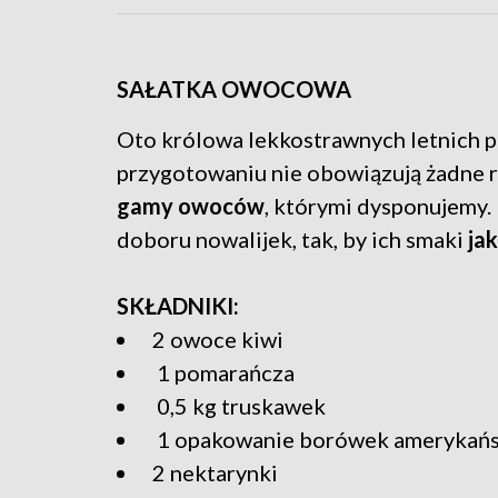
SAŁATKA OWOCOWA
Oto królowa lekkostrawnych letnich p
przygotowaniu nie obowiązują żadne ry
gamy owoców
, którymi dysponujemy.
doboru nowalijek, tak, by ich smaki
jak
SKŁADNIKI:
2 owoce kiwi
1 pomarańcza
0,5 kg truskawek
1 opakowanie borówek amerykańs
2 nektarynki