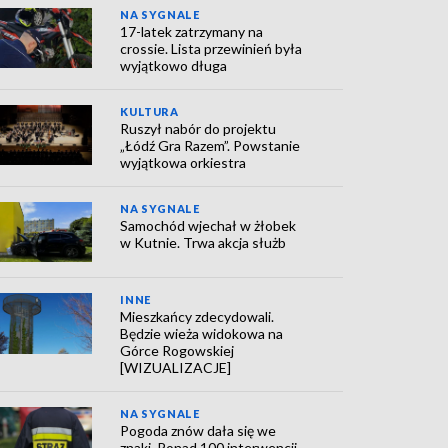
NA SYGNALE
17-latek zatrzymany na
crossie. Lista przewinień była
wyjątkowo długa
KULTURA
Ruszył nabór do projektu
„Łódź Gra Razem”. Powstanie
wyjątkowa orkiestra
NA SYGNALE
Samochód wjechał w żłobek
w Kutnie. Trwa akcja służb
INNE
Mieszkańcy zdecydowali.
Będzie wieża widokowa na
Górce Rogowskiej
[WIZUALIZACJE]
NA SYGNALE
Pogoda znów dała się we
znaki. Ponad 100 interwencji