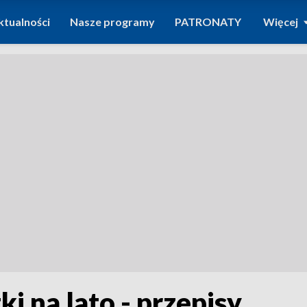
ktualności
Nasze programy
PATRONATY
Więcej
i na lato - przepisy