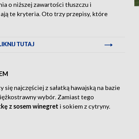
ia o niższej zawartości tłuszczu i
ją te kryteria. Oto trzy przepisy, które
LIKNIJ TUTAJ
IEM
y się najczęściej z sałatką hawajską na bazie
 ciężkostrawny wybór. Zamiast tego
atkę z sosem winegret
i sokiem z cytryny.