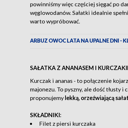
powinniśmy więc częściej sięgać po dan
węglowodanów. Sałatki idealnie spełnia
warto wypróbować.
ARBUZ OWOC LATA NA UPALNE DNI - K
SAŁATKA Z ANANASEM I KURCZAK
Kurczak i ananas - to połączenie kojarz
majonezu. To pyszny, ale dość tłusty i
proponujemy
lekką, orzeźwiającą sał
SKŁADNIKI:
Filet z piersi kurczaka