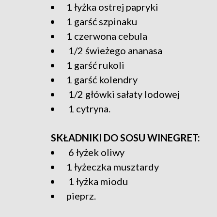
1 łyżka ostrej papryki
1 garść szpinaku
1 czerwona cebula
1/2 świeżego ananasa
1 garść rukoli
1 garść kolendry
1/2 główki sałaty lodowej
1 cytryna.
SKŁADNIKI DO SOSU WINEGRET:
6 łyżek oliwy
1 łyżeczka musztardy
1 łyżka miodu
pieprz.