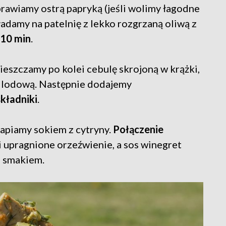
prawiamy ostrą papryką (jeśli wolimy łagodne
ładamy na patelnię z lekko rozgrzaną oliwą z
 10 min
.
eszczamy po kolei cebulę skrojoną w krążki,
ę lodową. Następnie dodajemy
kładniki
.
apiamy sokiem z cytryny.
Połączenie
 upragnione orzeźwienie, a sos winegret
m smakiem.