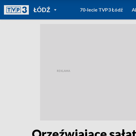
POWRÓT DO
ŁÓDŹ
70-lecie TVP3 Łódź
A
TVP REGIONY
Orzeźwiające sałatk