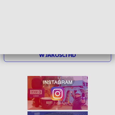
Polacy też są kreatywni. W drzewie, na ulicy, a nawet w
taksówce.
Książki są wszędzie
. Może warto odkurzyć swoją
biblioteczkę i podrzucić książkę np. na ławce w parku.
ZOBACZ ŁÓDZKIE WIADOMOŚCI DNIA
W JAKOŚCI HD