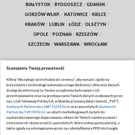
BIAŁYSTOK
/
BYDGOSZCZ
/
GDAŃSK
/
GORZÓW WLKP.
/
KATOWICE
/
KIELCE
/
KRAKÓW
/
LUBLIN
/
ŁÓDŹ
/
OLSZTYN
/
OPOLE
/
POZNAŃ
/
RZESZÓW
/
SZCZECIN
/
WARSZAWA
/
WROCŁAW
Szanujemy Twoją prywatność
Dołącz do nas:
Kliknij "Akceptuję i przechodzę do serwisu", aby wyrazić zgody na
korzystanie z technologii automatycznego śledzenia i zbierania danych,
TVP
dostęp do informacji na Twoim urządzeniu końcowym i ich
Abonament TVP
przechowywanie oraz na przetwarzanie Twoich danych osobowych przez
Regulamin TVP
nas, czyli Telewizję Polską S.A. w likwidacji (zwaną dalej również „TVP”),
Emisja w TVP
Polityka prywatności
Zaufanych Partnerów z IAB* (1201 firm)
oraz pozostałych
Zaufanych
Partnerów TVP (93 firm)
, w celach marketingowych (w tym do
Centrum informacji TVP
Moje zgody
zautomatyzowanego dopasowania reklam do Twoich zainteresowań i
mierzenia ich skuteczności) i pozostałych, które wskazujemy poniżej, a
Naziemna Telewizja Cyfrowa
Pomoc
także zgody na udostępnianie przez nas identyfikatora PPID do Google.
Sklep TVP