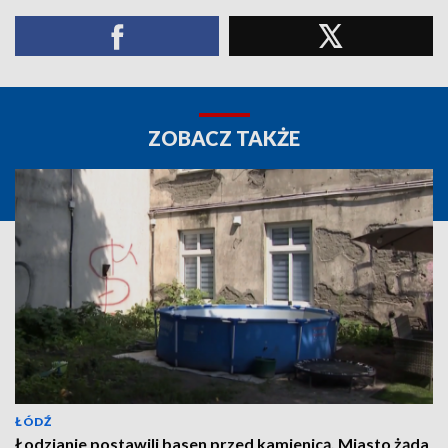
ZOBACZ TAKŻE
ŁÓDŹ
Łodzianie postawili basen przed kamienicą. Miasto żąda