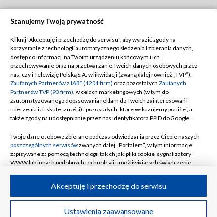
Szanujemy Twoją prywatność
Dołącz do nas:
Kliknij "Akceptuję i przechodzę do serwisu", aby wyrazić zgody na
korzystanie z technologii automatycznego śledzenia i zbierania danych,
TVP
dostęp do informacji na Twoim urządzeniu końcowym i ich
Abonament TVP
przechowywanie oraz na przetwarzanie Twoich danych osobowych przez
Regulamin TVP
nas, czyli Telewizję Polską S.A. w likwidacji (zwaną dalej również „TVP”),
Emisja w TVP
Zaufanych Partnerów z IAB* (1201 firm)
oraz pozostałych
Zaufanych
Polityka prywatności
Partnerów TVP (93 firm)
, w celach marketingowych (w tym do
Centrum informacji TVP
Moje zgody
zautomatyzowanego dopasowania reklam do Twoich zainteresowań i
mierzenia ich skuteczności) i pozostałych, które wskazujemy poniżej, a
Naziemna Telewizja Cyfrowa
Pomoc
także zgody na udostępnianie przez nas identyfikatora PPID do Google.
Sklep TVP
Biuro reklamy
Twoje dane osobowe zbierane podczas odwiedzania przez Ciebie naszych
Rada Programowa
poszczególnych serwisów
zwanych dalej „Portalem”, w tym informacje
Kontakt
zapisywane za pomocą technologii takich jak: pliki cookie, sygnalizatory
System NOS
WWW lub innych podobnych technologii umożliwiających świadczenie
dopasowanych i bezpiecznych usług, personalizację treści oraz reklam,
Informacje o nadawcy
Kanały
udostępnianie funkcji mediów społecznościowych oraz analizowanie
Akceptuję i przechodzę do serwisu
ruchu w Internecie.
Program dla prasy
©2026 Telewizja Polska S.A. w likwidacji
Biuro Reklamy
Twoje dane osobowe zbierane podczas odwiedzania przez Ciebie
Ustawienia zaawansowane
poszczególnych serwisów
na Portalu, takie jak adresy IP, identyfikatory