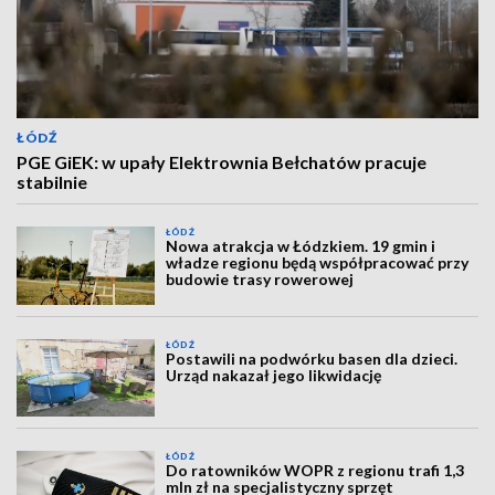
ŁÓDŹ
PGE GiEK: w upały Elektrownia Bełchatów pracuje
stabilnie
ŁÓDŹ
Nowa atrakcja w Łódzkiem. 19 gmin i
władze regionu będą współpracować przy
budowie trasy rowerowej
ŁÓDŹ
Postawili na podwórku basen dla dzieci.
Urząd nakazał jego likwidację
ŁÓDŹ
Do ratowników WOPR z regionu trafi 1,3
mln zł na specjalistyczny sprzęt