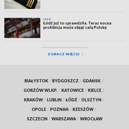
ŁÓDŹ
Łódź już to sprawdziła. Teraz nocna
prohibicja może objąć całą Polskę
ZOBACZ WIĘCEJ
BIAŁYSTOK
/
BYDGOSZCZ
/
GDAŃSK
/
GORZÓW WLKP.
/
KATOWICE
/
KIELCE
/
KRAKÓW
/
LUBLIN
/
ŁÓDŹ
/
OLSZTYN
/
OPOLE
/
POZNAŃ
/
RZESZÓW
/
SZCZECIN
/
WARSZAWA
/
WROCŁAW