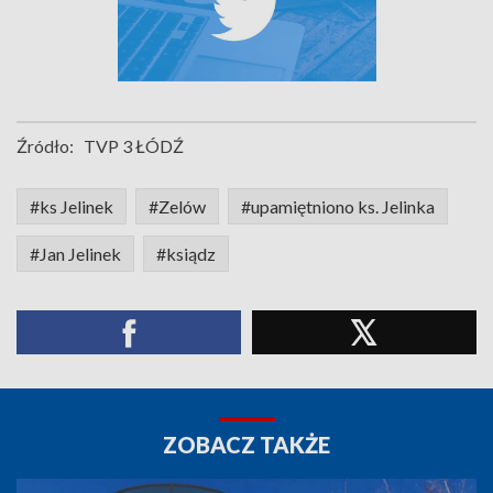
Źródło:
TVP 3 ŁÓDŹ
#ks Jelinek
#Zelów
#upamiętniono ks. Jelinka
#Jan Jelinek
#ksiądz
ZOBACZ TAKŻE