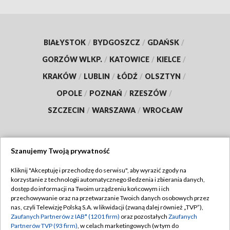
BIAŁYSTOK
/
BYDGOSZCZ
/
GDAŃSK
/
GORZÓW WLKP.
/
KATOWICE
/
KIELCE
/
KRAKÓW
/
LUBLIN
/
ŁÓDŹ
/
OLSZTYN
/
OPOLE
/
POZNAŃ
/
RZESZÓW
/
SZCZECIN
/
WARSZAWA
/
WROCŁAW
Szanujemy Twoją prywatność
Dołącz do nas:
Kliknij "Akceptuję i przechodzę do serwisu", aby wyrazić zgody na
korzystanie z technologii automatycznego śledzenia i zbierania danych,
TVP
dostęp do informacji na Twoim urządzeniu końcowym i ich
Abonament TVP
przechowywanie oraz na przetwarzanie Twoich danych osobowych przez
Regulamin TVP
nas, czyli Telewizję Polską S.A. w likwidacji (zwaną dalej również „TVP”),
Emisja w TVP
Zaufanych Partnerów z IAB* (1201 firm)
oraz pozostałych
Zaufanych
Polityka prywatności
Partnerów TVP (93 firm)
, w celach marketingowych (w tym do