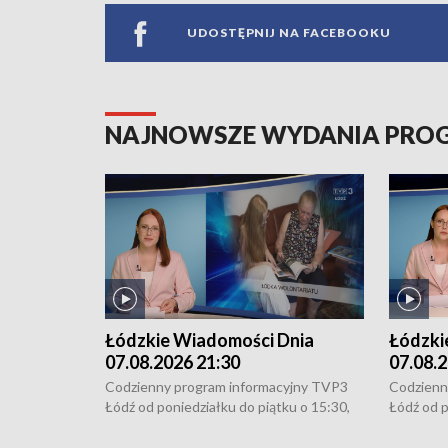
UDOSTĘPNIJ NA FACEBOOKU
NAJNOWSZE WYDANIA PR
Łódzkie Wiadomości Dnia
Łódzki
07.08.2026 21:30
07.08.2
Codzienny program informacyjny TVP3
Codzienn
Łódź od poniedziałku do piątku o 15:30,
Łódź od p
16:30, 18:30 i 21:30. W weekendy o
16:30, 18
18:30 i 21:30.
18:30 i 2