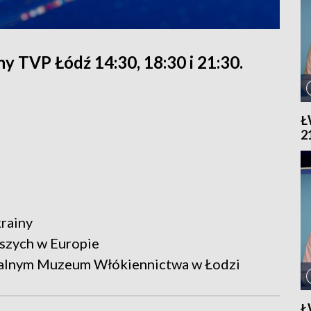
 TVP Łódź 14:30, 18:30 i 21:30.
Ł
2
krainy
pszych w Europie
ralnym Muzeum Włókiennictwa w Łodzi
Ł