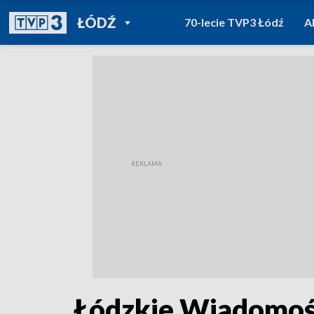
POWRÓT DO
ŁÓDŹ
70-lecie TVP3 Łódź
A
TVP REGIONY
Łódzkie Wiadomośc