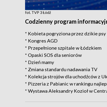
fot. TVP 3 Łódź
Codzienny program informacyjny
* Kobieta pogryziona przez dzikie psy
* Kongres AGD
* Przepełnione szpitale w Łódzkiem
* Opaski SOS dla seniorów
* Dzień mamy
* Zmiana standardu nadawania TV
* Kolekcja strojów dla uchodźców z U
* Pizzeria z Pabianic w rankingu najle
* Wystawa Aleksandry Kozioł w Cent