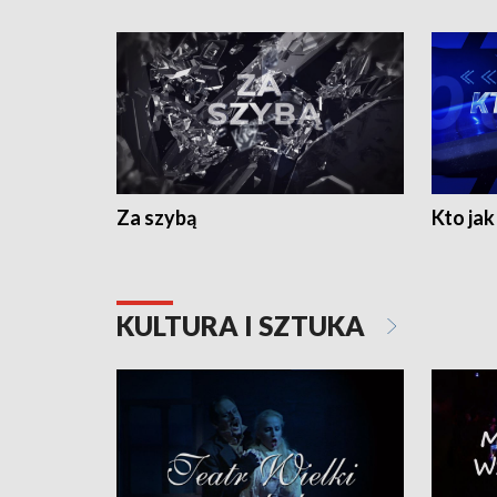
Za szybą
Kto jak 
KULTURA I SZTUKA