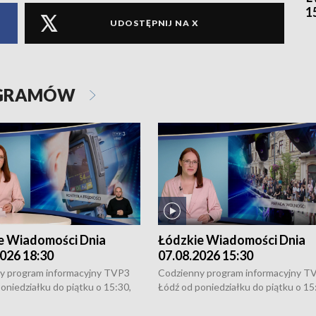
1
UDOSTĘPNIJ NA X
OGRAMÓW
e Wiadomości Dnia
Łódzkie Wiadomości Dnia
026 18:30
07.08.2026 15:30
y program informacyjny TVP3
Codzienny program informacyjny T
oniedziałku do piątku o 15:30,
Łódź od poniedziałku do piątku o 15
:30 i 21:30. W weekendy o
16:30, 18:30 i 21:30. W weekendy o
1:30.
18:30 i 21:30.