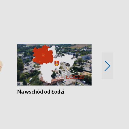
Na wschód od Łodzi
Zimowe szal
Polski