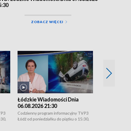
5:30
ZOBACZ WIĘCEJ
Łódzkie Wiadomości Dnia
Łódzkie Wia
06.08.2026 21:30
06.08.2026 1
VP3
Codzienny program informacyjny TVP3
Codzienny progr
:30,
Łódź od poniedziałku do piątku o 15:30,
Łódź od poniedzi
16:30, 18:30 i 21:30. W weekendy o
16:30, 18:30 i 2
18:30 i 21:30.
18:30 i 21:30.