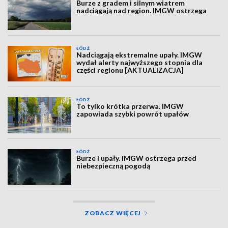
Burze z gradem i silnym wiatrem
nadciągają nad region. IMGW ostrzega
ŁÓDŹ
Nadciągają ekstremalne upały. IMGW
wydał alerty najwyższego stopnia dla
części regionu [AKTUALIZACJA]
ŁÓDŹ
To tylko krótka przerwa. IMGW
zapowiada szybki powrót upałów
ŁÓDŹ
Burze i upały. IMGW ostrzega przed
niebezpieczną pogodą
ZOBACZ WIĘCEJ