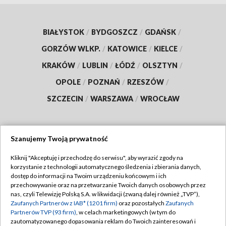
BIAŁYSTOK
/
BYDGOSZCZ
/
GDAŃSK
/
GORZÓW WLKP.
/
KATOWICE
/
KIELCE
/
KRAKÓW
/
LUBLIN
/
ŁÓDŹ
/
OLSZTYN
/
OPOLE
/
POZNAŃ
/
RZESZÓW
/
SZCZECIN
/
WARSZAWA
/
WROCŁAW
Szanujemy Twoją prywatność
Dołącz do nas:
Kliknij "Akceptuję i przechodzę do serwisu", aby wyrazić zgody na
korzystanie z technologii automatycznego śledzenia i zbierania danych,
TVP
dostęp do informacji na Twoim urządzeniu końcowym i ich
Abonament TVP
przechowywanie oraz na przetwarzanie Twoich danych osobowych przez
Regulamin TVP
nas, czyli Telewizję Polską S.A. w likwidacji (zwaną dalej również „TVP”),
Emisja w TVP
Zaufanych Partnerów z IAB* (1201 firm)
oraz pozostałych
Zaufanych
Polityka prywatności
Partnerów TVP (93 firm)
, w celach marketingowych (w tym do
Centrum informacji TVP
Moje zgody
zautomatyzowanego dopasowania reklam do Twoich zainteresowań i