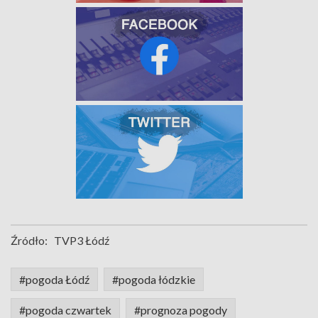
Źródło:
TVP3 Łódź
#pogoda Łódź
#pogoda łódzkie
#pogoda czwartek
#prognoza pogody