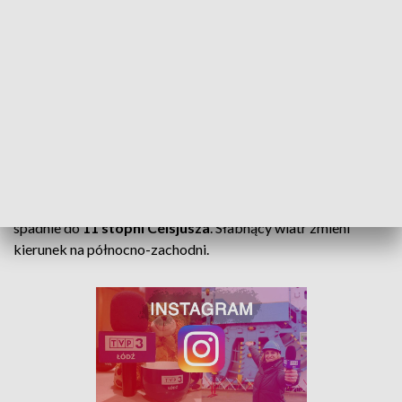
Zachmurzenie umiarkowane i duże. W trakcie dnia będzie
dawał się we znaki silny zachodni
wiatr
, a jego porywy na
Ziemi Łódzkiej mogą osiągnąć nawet
70 km/h
. Ciśnienie
będzie rosnąć, wieczorem wyniesie
1016 hPa
.
Warunki biometeo rano i w godzinach południowych
niekorzystne. Po południu będą się poprawiać do obojętnych.
Nocą zachmurzenie małe i umiarkowane. Temperatura
spadnie do
11 stopni Celsjusza
. Słabnący wiatr zmieni
kierunek na północno-zachodni.