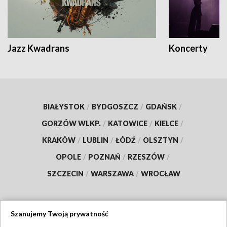
Jazz Kwadrans
Koncerty
BIAŁYSTOK
/
BYDGOSZCZ
/
GDAŃSK
/
GORZÓW WLKP.
/
KATOWICE
/
KIELCE
/
KRAKÓW
/
LUBLIN
/
ŁÓDŹ
/
OLSZTYN
/
OPOLE
/
POZNAŃ
/
RZESZÓW
/
SZCZECIN
/
WARSZAWA
/
WROCŁAW
Szanujemy Twoją prywatność
Dołącz do nas: