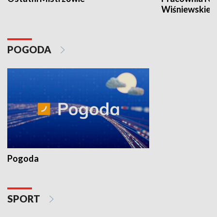
Wiśniewskieg
POGODA
Pogoda
SPORT