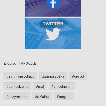
Źródło:
TVP3 Łódź
#zimni ogrodnicy
#zimna zośka
#ogród
#ochłodzenie
#maj
#chłodne dni
#przymrozki
#działka
#pogoda