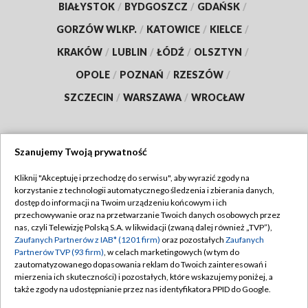
BIAŁYSTOK
/
BYDGOSZCZ
/
GDAŃSK
/
GORZÓW WLKP.
/
KATOWICE
/
KIELCE
/
KRAKÓW
/
LUBLIN
/
ŁÓDŹ
/
OLSZTYN
/
OPOLE
/
POZNAŃ
/
RZESZÓW
/
SZCZECIN
/
WARSZAWA
/
WROCŁAW
Szanujemy Twoją prywatność
Dołącz do nas:
Kliknij "Akceptuję i przechodzę do serwisu", aby wyrazić zgody na
korzystanie z technologii automatycznego śledzenia i zbierania danych,
TVP
dostęp do informacji na Twoim urządzeniu końcowym i ich
Abonament TVP
przechowywanie oraz na przetwarzanie Twoich danych osobowych przez
Regulamin TVP
nas, czyli Telewizję Polską S.A. w likwidacji (zwaną dalej również „TVP”),
Emisja w TVP
Zaufanych Partnerów z IAB* (1201 firm)
oraz pozostałych
Zaufanych
Polityka prywatności
Partnerów TVP (93 firm)
, w celach marketingowych (w tym do
Centrum informacji TVP
Moje zgody
zautomatyzowanego dopasowania reklam do Twoich zainteresowań i
mierzenia ich skuteczności) i pozostałych, które wskazujemy poniżej, a
Naziemna Telewizja Cyfrowa
Pomoc
także zgody na udostępnianie przez nas identyfikatora PPID do Google.
Sklep TVP
Biuro reklamy