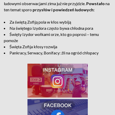
ludowymi obserwacjami zima już nie przyjdzie.
Powstało
na
ten temat sporo
przysłów i powiedzeń ludowych:
Za świętą Zofiją pola w kłos wybiją
Na świętego Izydora często bywa chłodna pora
Święty Izydor wołkami orze, kto go poprosi – temu
pomoże
Święta Zofija kłosy rozwija
Pankracy, Serwacy, Bonifacy: źli na ogród chłopacy