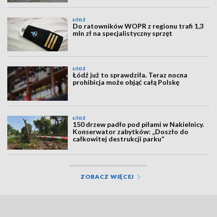
ŁÓDŹ
Do ratowników WOPR z regionu trafi 1,3
mln zł na specjalistyczny sprzęt
ŁÓDŹ
Łódź już to sprawdziła. Teraz nocna
prohibicja może objąć całą Polskę
ŁÓDŹ
150 drzew padło pod piłami w Nakielnicy.
Konserwator zabytków: „Doszło do
całkowitej destrukcji parku”
ZOBACZ WIĘCEJ