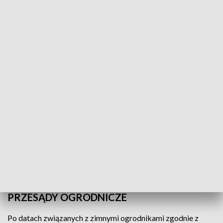
Z wysadzaniem pomidorów, ogórków, sałaty, cukinii, papryki
lepiej poczekać do drugiej połowy maja.
fot. pixabay
PRZESĄDY OGRODNICZE
Po datach związanych z zimnymi ogrodnikami zgodnie z