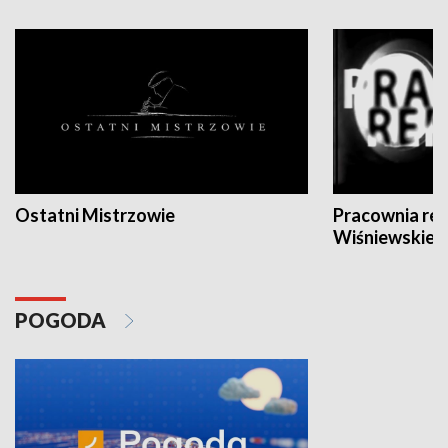
Ostatni Mistrzowie
Pracownia re
Wiśniewskieg
POGODA