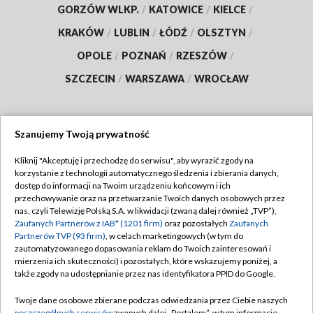
GORZÓW WLKP.
/
KATOWICE
/
KIELCE
/
KRAKÓW
/
LUBLIN
/
ŁÓDŹ
/
OLSZTYN
/
OPOLE
/
POZNAŃ
/
RZESZÓW
/
SZCZECIN
/
WARSZAWA
/
WROCŁAW
Szanujemy Twoją prywatność
Dołącz do nas:
Kliknij "Akceptuję i przechodzę do serwisu", aby wyrazić zgody na
korzystanie z technologii automatycznego śledzenia i zbierania danych,
TVP
dostęp do informacji na Twoim urządzeniu końcowym i ich
Abonament TVP
przechowywanie oraz na przetwarzanie Twoich danych osobowych przez
Regulamin TVP
nas, czyli Telewizję Polską S.A. w likwidacji (zwaną dalej również „TVP”),
Emisja w TVP
Zaufanych Partnerów z IAB* (1201 firm)
oraz pozostałych
Zaufanych
Polityka prywatności
Partnerów TVP (93 firm)
, w celach marketingowych (w tym do
Centrum informacji TVP
Moje zgody
zautomatyzowanego dopasowania reklam do Twoich zainteresowań i
mierzenia ich skuteczności) i pozostałych, które wskazujemy poniżej, a
Naziemna Telewizja Cyfrowa
Pomoc
także zgody na udostępnianie przez nas identyfikatora PPID do Google.
Sklep TVP
Biuro reklamy
Twoje dane osobowe zbierane podczas odwiedzania przez Ciebie naszych
Rada Programowa
poszczególnych serwisów
zwanych dalej „Portalem”, w tym informacje