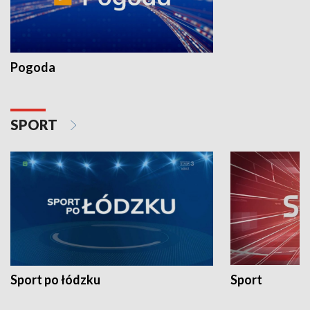
Pogoda
SPORT
Sport po łódzku
Sport