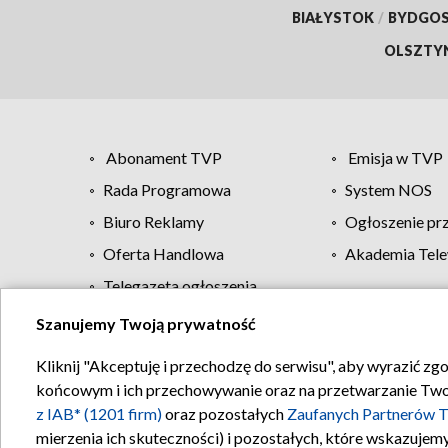
BIAŁYSTOK
/
BYDGO
OLSZTY
Abonament TVP
Emisja w TVP
Rada Programowa
System NOS
Biuro Reklamy
Ogłoszenie pr
Oferta Handlowa
Akademia Tele
Telegazeta ogłoszenia
Szanujemy Twoją prywatność
Regulamin TVP
Kliknij "Akceptuję i przechodzę do serwisu", aby wyrazić zg
końcowym i ich przechowywanie oraz na przetwarzanie Twoich
z IAB* (1201 firm)
oraz pozostałych
Zaufanych Partnerów T
mierzenia ich skuteczności) i pozostałych, które wskazujemy