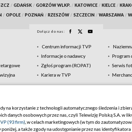
SZCZ
/
GDAŃSK
/
GORZÓW WLKP.
/
KATOWICE
/
KIELCE
/
KRA
N
/
OPOLE
/
POZNAŃ
/
RZESZÓW
/
SZCZECIN
/
WARSZAWA
/
W
Dołącz do nas:
Centrum informacji TVP
Naziemna
Informacje o nadawcy
Program d
zetargowe
Zgłoś program (ROPAT)
Serwis fo
wizyjna
Kariera w TVP
Merchandi
Polityka prywatności
Moje zgody
Pomoc
Biuro re
ody na korzystanie z technologii automatycznego śledzenia i zbie
 danych osobowych przez nas, czyli Telewizję Polską S.A. w likw
VP (93 firm)
, w celach marketingowych (w tym do zautomatyzow
 poniżej, a także zgody na udostępnianie przez nas identyfikator