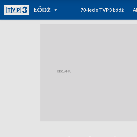
POWRÓT DO
ŁÓDŹ
70-lecie TVP3 Łódź
A
TVP REGIONY