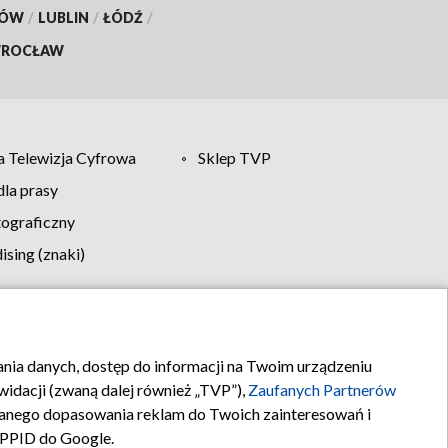
KÓW
/
LUBLIN
/
ŁÓDŹ
/
ROCŁAW
 Telewizja Cyfrowa
Sklep TVP
la prasy
tograficzny
sing (znaki)
klamy
Kontakt
rania danych, dostęp do informacji na Twoim urządzeniu
idacji (zwaną dalej również „TVP”),
Zaufanych Partnerów
anego dopasowania reklam do Twoich zainteresowań i
a PPID do Google.