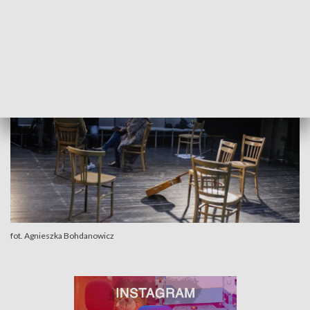
rozmawialiśmy z Wojciechem Kościelniakiem o dyplomie w
PWSFTviT.
fot. Agnieszka Bohdanowicz