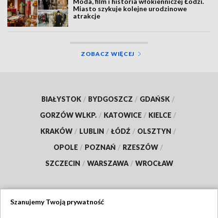
Moda, film i historia włókienniczej Łodzi.
Miasto szykuje kolejne urodzinowe
atrakcje
ZOBACZ WIĘCEJ
BIAŁYSTOK
/
BYDGOSZCZ
/
GDAŃSK
/
GORZÓW WLKP.
/
KATOWICE
/
KIELCE
/
KRAKÓW
/
LUBLIN
/
ŁÓDŹ
/
OLSZTYN
/
OPOLE
/
POZNAŃ
/
RZESZÓW
/
SZCZECIN
/
WARSZAWA
/
WROCŁAW
Szanujemy Twoją prywatność
Dołącz do nas: