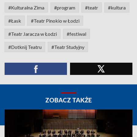
#Kulturalna Zima
#program
#teatr
#kultura
#Łask
#Teatr Pinokio w Łodzi
#Teatr Jaracza w Łodzi
#festiwal
#Dotknij Teatru
#Teatr Studyjny
ZOBACZ TAKŻE