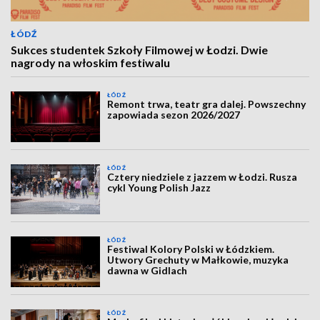
ŁÓDŹ
Sukces studentek Szkoły Filmowej w Łodzi. Dwie
nagrody na włoskim festiwalu
ŁÓDŹ
Remont trwa, teatr gra dalej. Powszechny
zapowiada sezon 2026/2027
ŁÓDŹ
Cztery niedziele z jazzem w Łodzi. Rusza
cykl Young Polish Jazz
ŁÓDŹ
Festiwal Kolory Polski w Łódzkiem.
Utwory Grechuty w Małkowie, muzyka
dawna w Gidlach
ŁÓDŹ