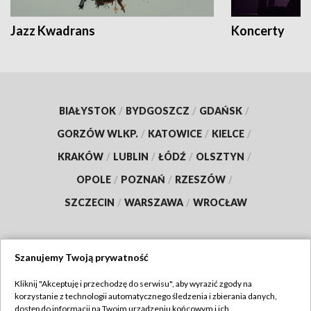
Jazz Kwadrans
Koncerty
BIAŁYSTOK
/
BYDGOSZCZ
/
GDAŃSK
/
GORZÓW WLKP.
/
KATOWICE
/
KIELCE
/
KRAKÓW
/
LUBLIN
/
ŁÓDŹ
/
OLSZTYN
/
OPOLE
/
POZNAŃ
/
RZESZÓW
/
SZCZECIN
/
WARSZAWA
/
WROCŁAW
Szanujemy Twoją prywatność
Dołącz do nas:
Kliknij "Akceptuję i przechodzę do serwisu", aby wyrazić zgody na
korzystanie z technologii automatycznego śledzenia i zbierania danych,
TVP
dostęp do informacji na Twoim urządzeniu końcowym i ich