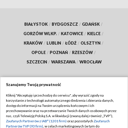
BIAŁYSTOK
/
BYDGOSZCZ
/
GDAŃSK
/
GORZÓW WLKP.
/
KATOWICE
/
KIELCE
/
KRAKÓW
/
LUBLIN
/
ŁÓDŹ
/
OLSZTYN
/
OPOLE
/
POZNAŃ
/
RZESZÓW
/
SZCZECIN
/
WARSZAWA
/
WROCŁAW
Szanujemy Twoją prywatność
Dołącz do nas:
Kliknij "Akceptuję i przechodzę do serwisu", aby wyrazić zgody na
korzystanie z technologii automatycznego śledzenia i zbierania danych,
TVP
dostęp do informacji na Twoim urządzeniu końcowym i ich
Abonament TVP
przechowywanie oraz na przetwarzanie Twoich danych osobowych przez
Regulamin TVP
nas, czyli Telewizję Polską S.A. w likwidacji (zwaną dalej również „TVP”),
Emisja w TVP
Polityka prywatności
Zaufanych Partnerów z IAB* (1201 firm)
oraz pozostałych
Zaufanych
Partnerów TVP (93 firm)
, w celach marketingowych (w tym do