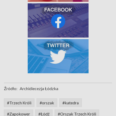
Źródło:
Archidiecezja Łódzka
#Trzech Króli
#orszak
#katedra
#Zapokower
#Łódź
#Orszak Trzech Króli