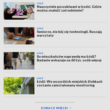
ŁÓDŹ
Nauczyciele poszukiwani w Łodzi. Gdzie
można znaleźć zatrudnienie?
ŁÓDŹ
Seniorze, nie bój się technologii. Ruszają
warsztaty
ŁÓDŹ
Ilu mieszkańców naprawdę ma Łódź?
Badanie wskazuje na 60 tys. osób więcej
ŁÓDŹ
Łódź: We wszystkich miejskich żłobkach
zostanie zainstalowany monitoring
ZOBACZ WIĘCEJ