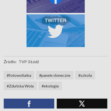
Źródło:
TVP 3 Łódź
#fotowoltaika
#panele słoneczne
#szkoła
#Zduńska Wola
#ekologia