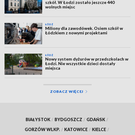
szkół. W Łodzi zostało jeszcze 440
wolnych miejsc
ŁÓDŹ
Miliony dla zawodówek. Osiem szkół w
Łódzkiem z nowymi projektami
ŁÓDŹ
Nowy system dyżurów w przedszkolach w
Łodzi. Nie wszystkie dzieci dostały
miejsca
ZOBACZ WIĘCEJ
BIAŁYSTOK
/
BYDGOSZCZ
/
GDAŃSK
/
GORZÓW WLKP.
/
KATOWICE
/
KIELCE
/