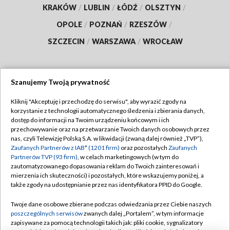
KRAKÓW
/
LUBLIN
/
ŁÓDŹ
/
OLSZTYN
/
OPOLE
/
POZNAŃ
/
RZESZÓW
/
SZCZECIN
/
WARSZAWA
/
WROCŁAW
Szanujemy Twoją prywatność
Dołącz do nas:
Kliknij "Akceptuję i przechodzę do serwisu", aby wyrazić zgody na
korzystanie z technologii automatycznego śledzenia i zbierania danych,
TVP
dostęp do informacji na Twoim urządzeniu końcowym i ich
Abonament TVP
przechowywanie oraz na przetwarzanie Twoich danych osobowych przez
Regulamin TVP
nas, czyli Telewizję Polską S.A. w likwidacji (zwaną dalej również „TVP”),
Emisja w TVP
Zaufanych Partnerów z IAB* (1201 firm)
oraz pozostałych
Zaufanych
Polityka prywatności
Partnerów TVP (93 firm)
, w celach marketingowych (w tym do
Centrum informacji TVP
Moje zgody
zautomatyzowanego dopasowania reklam do Twoich zainteresowań i
mierzenia ich skuteczności) i pozostałych, które wskazujemy poniżej, a
Naziemna Telewizja Cyfrowa
Pomoc
także zgody na udostępnianie przez nas identyfikatora PPID do Google.
Sklep TVP
Biuro reklamy
Twoje dane osobowe zbierane podczas odwiedzania przez Ciebie naszych
Rada Programowa
poszczególnych serwisów
zwanych dalej „Portalem”, w tym informacje
Kontakt
zapisywane za pomocą technologii takich jak: pliki cookie, sygnalizatory
System NOS