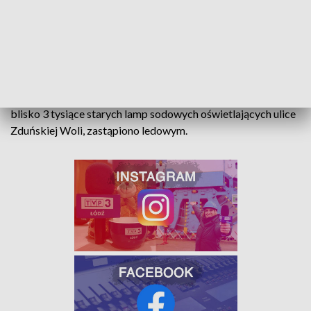
budżecie zarezerwowano już fundusze na niezbędną
dokumentację techniczną na ten projekt.
Projekt wyposażenia w fotowoltaikę miejskich placówek
oświatowych nie jest jedynym w tym mieście, skierowanym
na oszczędności zużycia energii elektrycznej. Rok temu,
blisko 3 tysiące starych lamp sodowych oświetlających ulice
Zduńskiej Woli, zastąpiono ledowym.