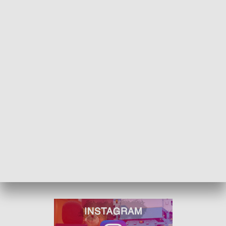
Problemu nietrzeźwości na drogach nie da
się niestety całkowicie wyeliminować,
jednak dzięki prowadzonym cyklicznie
działaniom policyjnym i zaostrzeniu prawa
można go znacząco ograniczyć
- tłumaczy sierż. szt. Jadwiga Czyż
Pierwszy dzień roku jest szczególnie niebezpieczny. Na ulice
wyjeżdża wielu pijanych kierowców, którzy często nie zdają
sobie nawet sprawy, że wciąż są "wczorajsi".
Za prowadzenie pojazdu na podwójnym gazie grozi do
dwóch lat więzienia.