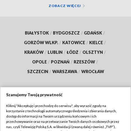
ZOBACZ WIĘCEJ
BIAŁYSTOK
/
BYDGOSZCZ
/
GDAŃSK
/
GORZÓW WLKP.
/
KATOWICE
/
KIELCE
/
KRAKÓW
/
LUBLIN
/
ŁÓDŹ
/
OLSZTYN
/
OPOLE
/
POZNAŃ
/
RZESZÓW
/
SZCZECIN
/
WARSZAWA
/
WROCŁAW
Szanujemy Twoją prywatność
Dołącz do nas:
Kliknij "Akceptuję i przechodzę do serwisu", aby wyrazić zgody na
korzystanie z technologii automatycznego śledzenia i zbierania danych,
TVP
dostęp do informacji na Twoim urządzeniu końcowym i ich
Abonament TVP
przechowywanie oraz na przetwarzanie Twoich danych osobowych przez
Regulamin TVP
nas, czyli Telewizję Polską S.A. w likwidacji (zwaną dalej również „TVP”),