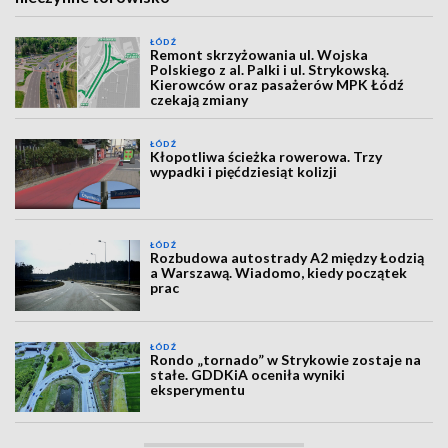
ŁÓDŹ
Remont skrzyżowania ul. Wojska
Polskiego z al. Palki i ul. Strykowską.
Kierowców oraz pasażerów MPK Łódź
czekają zmiany
ŁÓDŹ
Kłopotliwa ścieżka rowerowa. Trzy
wypadki i pięćdziesiąt kolizji
ŁÓDŹ
Rozbudowa autostrady A2 między Łodzią
a Warszawą. Wiadomo, kiedy początek
prac
ŁÓDŹ
Rondo „tornado” w Strykowie zostaje na
stałe. GDDKiA oceniła wyniki
eksperymentu