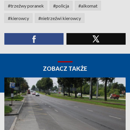
#trzeźwy poranek
#policja
#alkomat
#kierowcy
#nietrzeźwi kierowcy
ZOBACZ TAKŻE