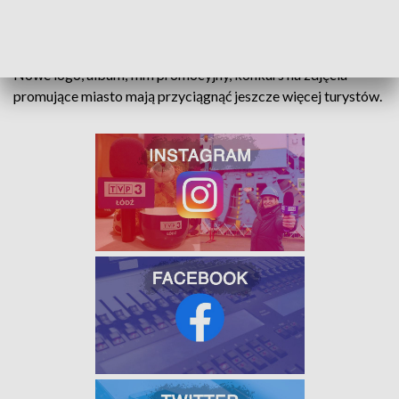
Ludzie za pół wieku odkryją pamiątki z teraźniejszości, a
wtedy już przeszłości.
Nowe logo, album, film promocyjny, konkurs na zdjęcia
promujące miasto mają przyciągnąć jeszcze więcej turystów.