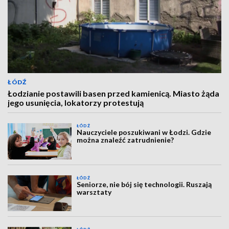
ŁÓDŹ
Łodzianie postawili basen przed kamienicą. Miasto żąda
jego usunięcia, lokatorzy protestują
ŁÓDŹ
Nauczyciele poszukiwani w Łodzi. Gdzie
można znaleźć zatrudnienie?
ŁÓDŹ
Seniorze, nie bój się technologii. Ruszają
warsztaty