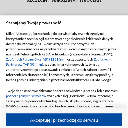
SZCZECIN
/
WARSZAWA
/
WROCŁAW
Szanujemy Twoją prywatność
Dołącz do nas:
Kliknij "Akceptuję i przechodzę do serwisu", aby wyrazić zgody na
korzystanie z technologii automatycznego śledzenia i zbierania danych,
TVP
dostęp do informacji na Twoim urządzeniu końcowym i ich
Abonament TVP
przechowywanie oraz na przetwarzanie Twoich danych osobowych przez
Regulamin TVP
nas, czyli Telewizję Polską S.A. w likwidacji (zwaną dalej również „TVP”),
Emisja w TVP
Polityka prywatności
Zaufanych Partnerów z IAB* (1201 firm)
oraz pozostałych
Zaufanych
Partnerów TVP (93 firm)
, w celach marketingowych (w tym do
Centrum informacji TVP
Moje zgody
zautomatyzowanego dopasowania reklam do Twoich zainteresowań i
mierzenia ich skuteczności) i pozostałych, które wskazujemy poniżej, a
Naziemna Telewizja Cyfrowa
Pomoc
także zgody na udostępnianie przez nas identyfikatora PPID do Google.
Sklep TVP
Biuro reklamy
Twoje dane osobowe zbierane podczas odwiedzania przez Ciebie naszych
Rada Programowa
Kontakt
poszczególnych serwisów
zwanych dalej „Portalem”, w tym informacje
zapisywane za pomocą technologii takich jak: pliki cookie, sygnalizatory
System NOS
WWW lub innych podobnych technologii umożliwiających świadczenie
dopasowanych i bezpiecznych usług, personalizację treści oraz reklam,
Informacje o nadawcy
Kanały
udostępnianie funkcji mediów społecznościowych oraz analizowanie
Akceptuję i przechodzę do serwisu
ruchu w Internecie.
Program dla prasy