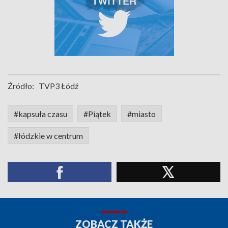
Źródło:
TVP3 Łódź
#kapsuła czasu
#Piątek
#miasto
#łódzkie w centrum
ZOBACZ TAKŻE