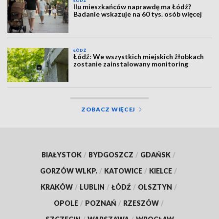
ŁÓDŹ
Ilu mieszkańców naprawdę ma Łódź?
Badanie wskazuje na 60 tys. osób więcej
ŁÓDŹ
Łódź: We wszystkich miejskich żłobkach
zostanie zainstalowany monitoring
ZOBACZ WIĘCEJ
BIAŁYSTOK
/
BYDGOSZCZ
/
GDAŃSK
/
GORZÓW WLKP.
/
KATOWICE
/
KIELCE
/
KRAKÓW
/
LUBLIN
/
ŁÓDŹ
/
OLSZTYN
/
OPOLE
/
POZNAŃ
/
RZESZÓW
/