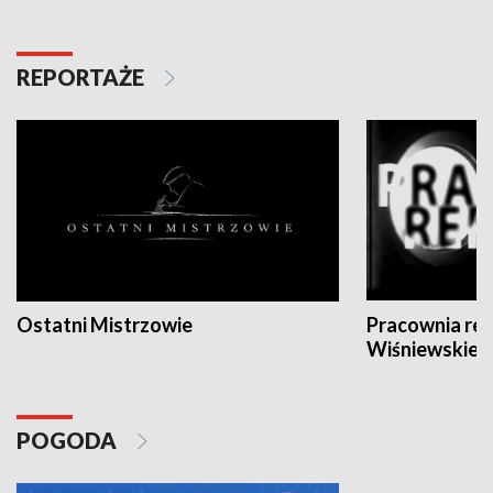
REPORTAŻE
Ostatni Mistrzowie
Pracownia re
Wiśniewskieg
POGODA