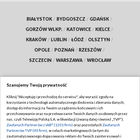
BIAŁYSTOK
/
BYDGOSZCZ
/
GDAŃSK
/
GORZÓW WLKP.
/
KATOWICE
/
KIELCE
/
KRAKÓW
/
LUBLIN
/
ŁÓDŹ
/
OLSZTYN
/
OPOLE
/
POZNAŃ
/
RZESZÓW
/
SZCZECIN
/
WARSZAWA
/
WROCŁAW
Szanujemy Twoją prywatność
Dołącz do nas:
Kliknij "Akceptuję i przechodzę do serwisu", aby wyrazić zgody na
korzystanie z technologii automatycznego śledzenia i zbierania danych,
TVP
dostęp do informacji na Twoim urządzeniu końcowym i ich
Abonament TVP
przechowywanie oraz na przetwarzanie Twoich danych osobowych przez
Regulamin TVP
nas, czyli Telewizję Polską S.A. w likwidacji (zwaną dalej również „TVP”),
Emisja w TVP
Zaufanych Partnerów z IAB* (1201 firm)
oraz pozostałych
Zaufanych
Polityka prywatności
Partnerów TVP (93 firm)
, w celach marketingowych (w tym do
Centrum informacji TVP
Moje zgody
zautomatyzowanego dopasowania reklam do Twoich zainteresowań i