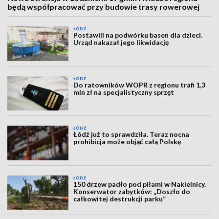
będą współpracować przy budowie trasy rowerowej
ŁÓDŹ
Postawili na podwórku basen dla dzieci.
Urząd nakazał jego likwidację
ŁÓDŹ
Do ratowników WOPR z regionu trafi 1,3
mln zł na specjalistyczny sprzęt
ŁÓDŹ
Łódź już to sprawdziła. Teraz nocna
prohibicja może objąć całą Polskę
ŁÓDŹ
150 drzew padło pod piłami w Nakielnicy.
Konserwator zabytków: „Doszło do
całkowitej destrukcji parku”