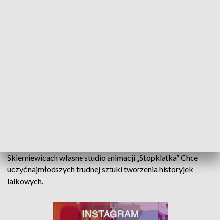
Z animacją udało się nawet połączyć jego pasje malarskie.
Tak powstał film „Zielony balonik”
To jest olbrzym, który mieszka gdzieś na
dni i dziewczynka, która chce przejść z
jednej wioski do drugiej. Nie wiem, jak to
zrobić, poprosiła olbrzyma i pomógł jej
przejść
– opowiada artysta
Kiedy Semafor upadł pan Adam postanowił założyć w
Skierniewicach własne studio animacji „Stopklatka” Chce
uczyć najmłodszych trudnej sztuki tworzenia historyjek
lalkowych.