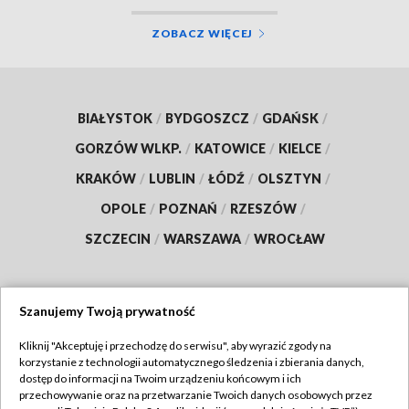
ZOBACZ WIĘCEJ
BIAŁYSTOK
/
BYDGOSZCZ
/
GDAŃSK
/
GORZÓW WLKP.
/
KATOWICE
/
KIELCE
/
KRAKÓW
/
LUBLIN
/
ŁÓDŹ
/
OLSZTYN
/
OPOLE
/
POZNAŃ
/
RZESZÓW
/
SZCZECIN
/
WARSZAWA
/
WROCŁAW
Szanujemy Twoją prywatność
Dołącz do nas:
Kliknij "Akceptuję i przechodzę do serwisu", aby wyrazić zgody na
korzystanie z technologii automatycznego śledzenia i zbierania danych,
TVP
dostęp do informacji na Twoim urządzeniu końcowym i ich
Abonament TVP
przechowywanie oraz na przetwarzanie Twoich danych osobowych przez
Regulamin TVP