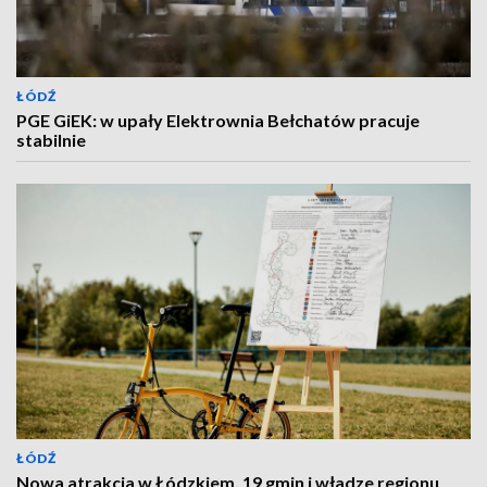
ŁÓDŹ
PGE GiEK: w upały Elektrownia Bełchatów pracuje
stabilnie
ŁÓDŹ
Nowa atrakcja w Łódzkiem. 19 gmin i władze regionu