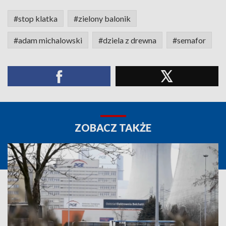
#stop klatka
#zielony balonik
#adam michalowski
#dziela z drewna
#semafor
ZOBACZ TAKŻE