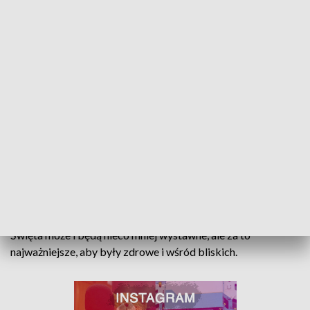
Znacznie mniejszy ruch był w niedzielę na targowiskach.
- Klienci najczęściej kupują rybę mrożoną do usmażenia.
Schodzi dużo karpia - mówi Milena Mikołajewska,
sprzedawca. Dużym zainteresowaniem cieszyły się również
choinki. Wielu łodzian, wiernych tradycji, wybiera żywe
drzewko. _ To tradycja, żeby postawić żywą choinkę w domu i
poczuć ten klimat świąt - mówi Wojciech Wołowik,
sprzedawca.
Sprzedawcy jednak przyznają, że te święta spędzimy
znacznie skromniej niż rok temu. I nie ma się co dziwić, bo
tego roku nie da się porównać z żadnym innym.
Święta może i będą nieco mniej wystawne, ale za to
najważniejsze, aby były zdrowe i wśród bliskich.