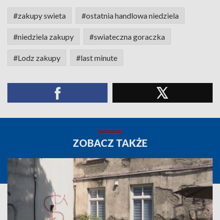
#zakupy swieta
#ostatnia handlowa niedziela
#niedziela zakupy
#swiateczna goraczka
#Lodz zakupy
#last minute
ZOBACZ TAKŻE