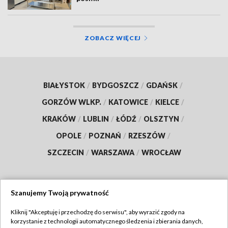
ZOBACZ WIĘCEJ
BIAŁYSTOK
/
BYDGOSZCZ
/
GDAŃSK
/
GORZÓW WLKP.
/
KATOWICE
/
KIELCE
/
KRAKÓW
/
LUBLIN
/
ŁÓDŹ
/
OLSZTYN
/
OPOLE
/
POZNAŃ
/
RZESZÓW
/
SZCZECIN
/
WARSZAWA
/
WROCŁAW
Szanujemy Twoją prywatność
Dołącz do nas:
Kliknij "Akceptuję i przechodzę do serwisu", aby wyrazić zgody na
korzystanie z technologii automatycznego śledzenia i zbierania danych,
TVP