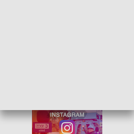
Pierwszy etap szczepień obejmie pracowników sektora
ochrony zdrowia, m.in. lekarzy, lekarzy dentystów, felczerów,
pielęgniarki i położne, farmaceutów.
- Na tym etapie szczepienia będą obejmowały także
pozostałe zawody medyczne, niemedyczne, w tym personel
administracyjny i pomocniczy - wymienia Anna Leder - Część
szpitali zadeklarowało zaszczepienie tylko swojego
personelu. Te placówki nie są ujęte jako szpitale węzłowe -
dodaje.
W województwie łódzkim szpitale węzłowe zlokalizowano
w: stolicy regionu, siedzibach powiatów oraz w Głownie.