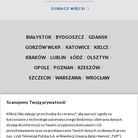
ZOBACZ WIĘCEJ
BIAŁYSTOK
/
BYDGOSZCZ
/
GDAŃSK
/
GORZÓW WLKP.
/
KATOWICE
/
KIELCE
/
KRAKÓW
/
LUBLIN
/
ŁÓDŹ
/
OLSZTYN
/
OPOLE
/
POZNAŃ
/
RZESZÓW
/
SZCZECIN
/
WARSZAWA
/
WROCŁAW
Szanujemy Twoją prywatność
Dołącz do nas:
Kliknij "Akceptuję i przechodzę do serwisu", aby wyrazić zgody na
korzystanie z technologii automatycznego śledzenia i zbierania danych,
TVP
dostęp do informacji na Twoim urządzeniu końcowym i ich
Abonament TVP
przechowywanie oraz na przetwarzanie Twoich danych osobowych przez
Regulamin TVP
nas, czyli Telewizję Polską S.A. w likwidacji (zwaną dalej również „TVP”),