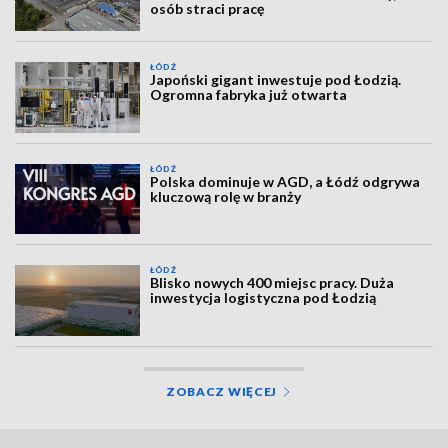
osób straci pracę
ŁÓDŹ
Japoński gigant inwestuje pod Łodzią.
Ogromna fabryka już otwarta
ŁÓDŹ
Polska dominuje w AGD, a Łódź odgrywa
kluczową rolę w branży
ŁÓDŹ
Blisko nowych 400 miejsc pracy. Duża
inwestycja logistyczna pod Łodzią
ZOBACZ WIĘCEJ