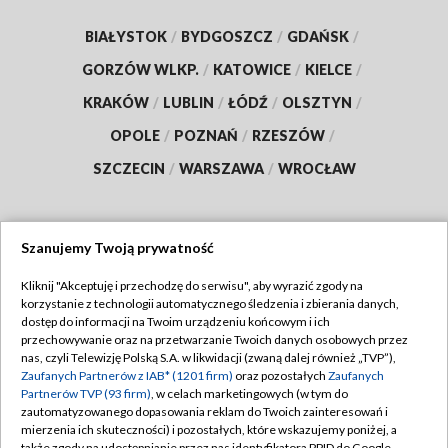
BIAŁYSTOK
/
BYDGOSZCZ
/
GDAŃSK
/
GORZÓW WLKP.
/
KATOWICE
/
KIELCE
/
KRAKÓW
/
LUBLIN
/
ŁÓDŹ
/
OLSZTYN
/
OPOLE
/
POZNAŃ
/
RZESZÓW
/
SZCZECIN
/
WARSZAWA
/
WROCŁAW
Szanujemy Twoją prywatność
Dołącz do nas:
Kliknij "Akceptuję i przechodzę do serwisu", aby wyrazić zgody na
korzystanie z technologii automatycznego śledzenia i zbierania danych,
TVP
dostęp do informacji na Twoim urządzeniu końcowym i ich
Abonament TVP
przechowywanie oraz na przetwarzanie Twoich danych osobowych przez
Regulamin TVP
nas, czyli Telewizję Polską S.A. w likwidacji (zwaną dalej również „TVP”),
Emisja w TVP
Polityka prywatności
Zaufanych Partnerów z IAB* (1201 firm)
oraz pozostałych
Zaufanych
Partnerów TVP (93 firm)
, w celach marketingowych (w tym do
Centrum informacji TVP
Moje zgody
zautomatyzowanego dopasowania reklam do Twoich zainteresowań i
mierzenia ich skuteczności) i pozostałych, które wskazujemy poniżej, a
Naziemna Telewizja Cyfrowa
Pomoc
także zgody na udostępnianie przez nas identyfikatora PPID do Google.