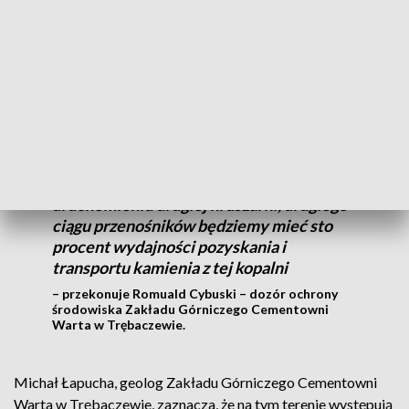
taśmociągiem nawet dwadzieścia tysięcy ton surowca na
dobę.
Mamy w pełnej sprawności
technologicznej jedną kruszarkę, ten
gotowy budynek, który w tej chwili
pracuje. W planie mamy drugą kruszarkę
podobnej wydajności i wtedy, po
uruchomieniu drugiej kruszarki, drugiego
ciągu przenośników będziemy mieć sto
procent wydajności pozyskania i
transportu kamienia z tej kopalni
– przekonuje Romuald Cybuski – dozór ochrony
środowiska Zakładu Górniczego Cementowni
Warta w Trębaczewie.
Michał Łapucha, geolog Zakładu Górniczego Cementowni
Warta w Trębaczewie, zaznacza, że na tym terenie występują