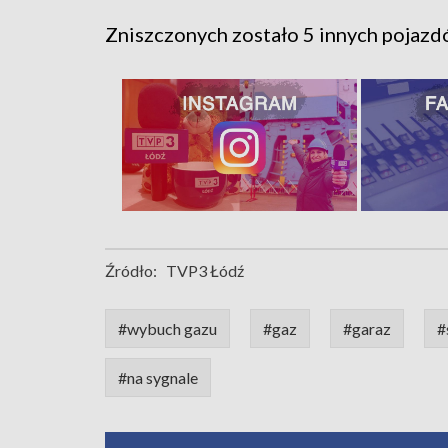
Zniszczonych zostało 5 innych pojazdów
Źródło:
TVP3 Łódź
#wybuch gazu
#gaz
#garaz
#
#na sygnale