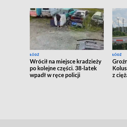
ŁÓDŹ
ŁÓDŹ
Wrócił na miejsce kradzieży
Groź
po kolejne części. 38-latek
Kolus
wpadł w ręce policji
z cię
[WIDEO]