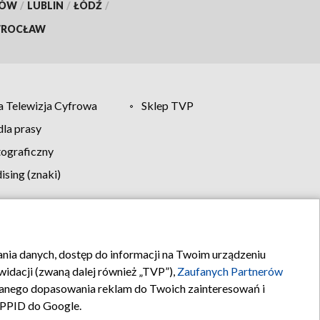
KÓW
/
LUBLIN
/
ŁÓDŹ
/
ROCŁAW
 Telewizja Cyfrowa
Sklep TVP
la prasy
tograficzny
sing (znaki)
klamy
Kontakt
rania danych, dostęp do informacji na Twoim urządzeniu
idacji (zwaną dalej również „TVP”),
Zaufanych Partnerów
anego dopasowania reklam do Twoich zainteresowań i
a PPID do Google.