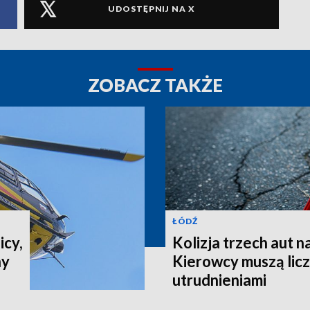
UDOSTĘPNIJ NA X
ZOBACZ TAKŻE
ŁÓDŹ
icy,
Kolizja trzech aut n
ny
Kierowcy muszą liczy
utrudnieniami