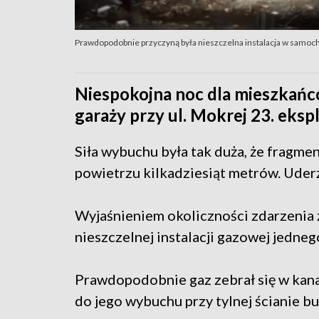
Prawdopodobnie przyczyną była nieszczelna instalacja w samoch
Niespokojna noc dla mieszkańc
garaży przy ul. Mokrej 23. eksp
Siła wybuchu była tak duża, że fragme
powietrzu kilkadziesiąt metrów. Uderz
Wyjaśnieniem okoliczności zdarzenia z
nieszczelnej instalacji gazowej jedne
Prawdopodobnie gaz zebrał się w kana
do jego wybuchu przy tylnej ścianie b