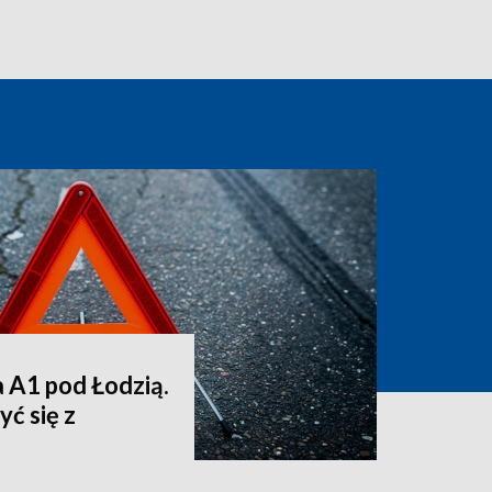
a A1 pod Łodzią.
ć się z