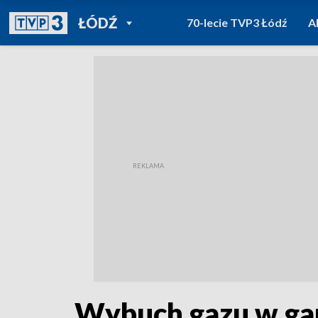
POWRÓT DO
ŁÓDŹ
70-lecie TVP3 Łódź
A
TVP REGIONY
Wybuch gazu w gar