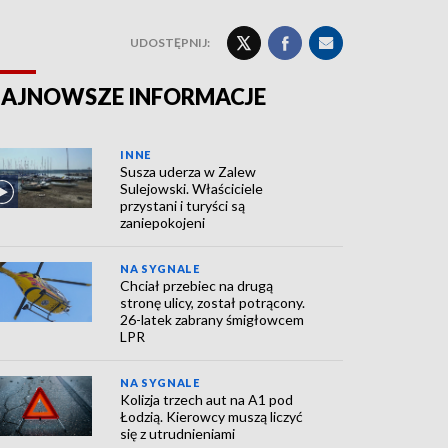
UDOSTĘPNIJ:
AJNOWSZE INFORMACJE
INNE
Susza uderza w Zalew
Sulejowski. Właściciele
przystani i turyści są
zaniepokojeni
NA SYGNALE
Chciał przebiec na drugą
stronę ulicy, został potrącony.
26-latek zabrany śmigłowcem
LPR
NA SYGNALE
Kolizja trzech aut na A1 pod
Łodzią. Kierowcy muszą liczyć
się z utrudnieniami