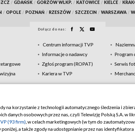
SZCZ
/
GDAŃSK
/
GORZÓW WLKP.
/
KATOWICE
/
KIELCE
/
KRA
N
/
OPOLE
/
POZNAŃ
/
RZESZÓW
/
SZCZECIN
/
WARSZAWA
/
W
Dołącz do nas:
Centrum informacji TVP
Naziemna
Informacje o nadawcy
Program d
zetargowe
Zgłoś program (ROPAT)
Serwis fo
wizyjna
Kariera w TVP
Merchandi
Polityka prywatności
Moje zgody
Pomoc
Biuro re
ody na korzystanie z technologii automatycznego śledzenia i zbie
 danych osobowych przez nas, czyli Telewizję Polską S.A. w likw
VP (93 firm)
, w celach marketingowych (w tym do zautomatyzow
 poniżej, a także zgody na udostępnianie przez nas identyfikator