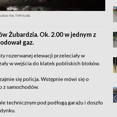
odzie /fot. TVP3 Łódź
ów Żubardzia. Ok. 2.00 w jednym z
lodował gaz.
nty rozerwanej elewacji przeleciały w
ały w wejścia do klatek pobliskich bloków.
ajmie się policja. Wstępnie mówi się o
go z samochodów.
le technicznym pod podłogą garażu i doszło
udynku.