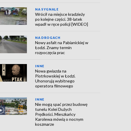
NA SYGNALE
Wrócił na miejsce kradzieży
po kolejne części. 38-latek
wpadł w ręce policji [WIDEO]
NA DROGACH
Nowy asfalt na Pabianickiej w
Łodzi. Znamy termin
rozpoczęcia prac
INNE
Nowa gwiazda na
Piotrkowskiej w Łodzi.
Uhonorują wybitnego
operatora filmowego
INNE
Nie mogą spać przez budowę
tunelu Kolei Dużych
Prędkości. Mieszkańcy
Karolewa mówią o nocnym
koszmarze