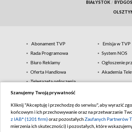
BIAŁYSTOK
/
BYDGO
OLSZTY
Abonament TVP
Emisja w TVP
Rada Programowa
System NOS
Biuro Reklamy
Ogłoszenie pr
Oferta Handlowa
Akademia Tele
Telegazeta ogłoszenia
Szanujemy Twoją prywatność
Regulamin TVP
Kliknij "Akceptuję i przechodzę do serwisu", aby wyrazić zg
końcowym i ich przechowywanie oraz na przetwarzanie Twoich
z IAB* (1201 firm)
oraz pozostałych
Zaufanych Partnerów T
mierzenia ich skuteczności) i pozostałych, które wskazujemy