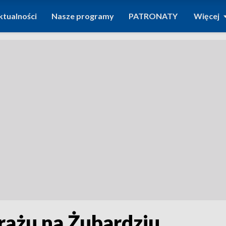
ktualności
Nasze programy
PATRONATY
Więcej
ażu na Żubardziu