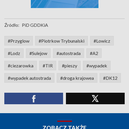
Źródło:
PiD GDDKiA
#Przyglow
#Piotrkow Trybunalski
#Lowicz
#Lodz
#Sulejow
#autostrada
#A2
#ciezarowka
#TIR
#pieszy
#wypadek
#wypadek autostrada
#droga krajowea
#DK12
ZOBACZ TAKŻE