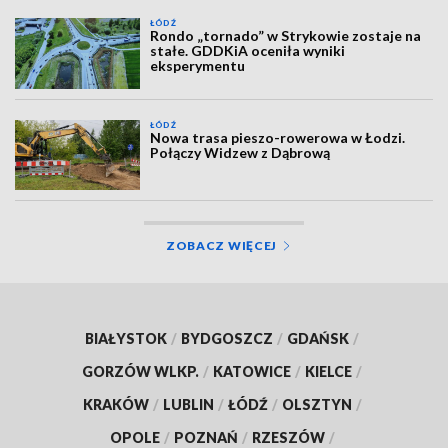
ŁÓDŹ
Rondo „tornado” w Strykowie zostaje na
stałe. GDDKiA oceniła wyniki
eksperymentu
ŁÓDŹ
Nowa trasa pieszo-rowerowa w Łodzi.
Połączy Widzew z Dąbrową
ZOBACZ WIĘCEJ
BIAŁYSTOK
/
BYDGOSZCZ
/
GDAŃSK
/
GORZÓW WLKP.
/
KATOWICE
/
KIELCE
/
KRAKÓW
/
LUBLIN
/
ŁÓDŹ
/
OLSZTYN
/
OPOLE
/
POZNAŃ
/
RZESZÓW
/