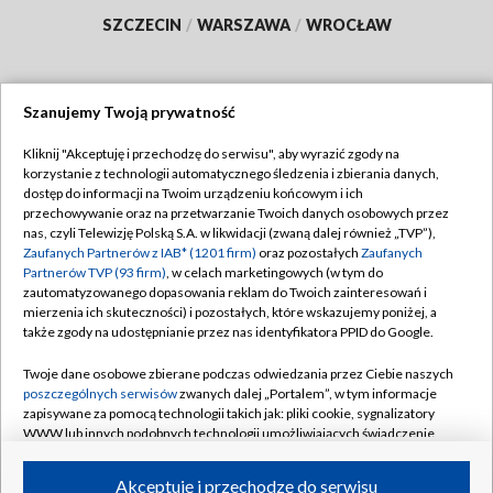
SZCZECIN
/
WARSZAWA
/
WROCŁAW
Szanujemy Twoją prywatność
Dołącz do nas:
Kliknij "Akceptuję i przechodzę do serwisu", aby wyrazić zgody na
korzystanie z technologii automatycznego śledzenia i zbierania danych,
TVP
dostęp do informacji na Twoim urządzeniu końcowym i ich
Abonament TVP
przechowywanie oraz na przetwarzanie Twoich danych osobowych przez
Regulamin TVP
nas, czyli Telewizję Polską S.A. w likwidacji (zwaną dalej również „TVP”),
Emisja w TVP
Zaufanych Partnerów z IAB* (1201 firm)
oraz pozostałych
Zaufanych
Polityka prywatności
Partnerów TVP (93 firm)
, w celach marketingowych (w tym do
Centrum informacji TVP
Moje zgody
zautomatyzowanego dopasowania reklam do Twoich zainteresowań i
mierzenia ich skuteczności) i pozostałych, które wskazujemy poniżej, a
Naziemna Telewizja Cyfrowa
Pomoc
także zgody na udostępnianie przez nas identyfikatora PPID do Google.
Sklep TVP
Biuro reklamy
Twoje dane osobowe zbierane podczas odwiedzania przez Ciebie naszych
Rada Programowa
poszczególnych serwisów
zwanych dalej „Portalem”, w tym informacje
Kontakt
zapisywane za pomocą technologii takich jak: pliki cookie, sygnalizatory
System NOS
WWW lub innych podobnych technologii umożliwiających świadczenie
dopasowanych i bezpiecznych usług, personalizację treści oraz reklam,
Informacje o nadawcy
Kanały
udostępnianie funkcji mediów społecznościowych oraz analizowanie
Akceptuję i przechodzę do serwisu
ruchu w Internecie.