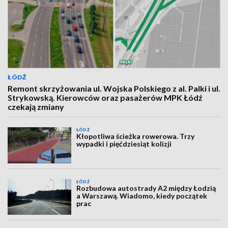
ŁÓDŹ
Remont skrzyżowania ul. Wojska Polskiego z al. Palki i ul.
Strykowską. Kierowców oraz pasażerów MPK Łódź
czekają zmiany
ŁÓDŹ
Kłopotliwa ścieżka rowerowa. Trzy
wypadki i pięćdziesiąt kolizji
ŁÓDŹ
Rozbudowa autostrady A2 między Łodzią
a Warszawą. Wiadomo, kiedy początek
prac