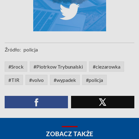
Źródło:
policja
#Srock
#Piotrkow Trybunalski
#ciezarowka
#TIR
#volvo
#wypadek
#policja
ZOBACZ TAKŻE