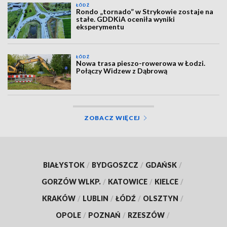
ŁÓDŹ
Rondo „tornado” w Strykowie zostaje na
stałe. GDDKiA oceniła wyniki
eksperymentu
ŁÓDŹ
Nowa trasa pieszo-rowerowa w Łodzi.
Połączy Widzew z Dąbrową
ZOBACZ WIĘCEJ
BIAŁYSTOK
/
BYDGOSZCZ
/
GDAŃSK
/
GORZÓW WLKP.
/
KATOWICE
/
KIELCE
/
KRAKÓW
/
LUBLIN
/
ŁÓDŹ
/
OLSZTYN
/
OPOLE
/
POZNAŃ
/
RZESZÓW
/