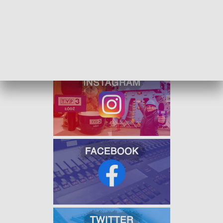
w prawo i wjechał w budynek.
W uszkodzonej nieruchomości mieszka 5 osób, żadnej z nich
nic się nie stało. Utrudnienia na trasie potrwają do koło 15.00,
ruch odbywa się wahadłowo.