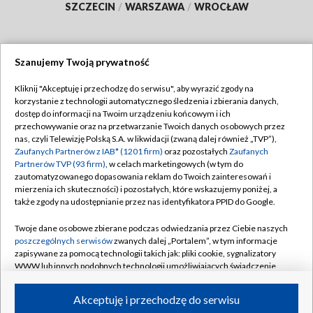
SZCZECIN
/
WARSZAWA
/
WROCŁAW
Szanujemy Twoją prywatność
Dołącz do nas:
Kliknij "Akceptuję i przechodzę do serwisu", aby wyrazić zgody na
korzystanie z technologii automatycznego śledzenia i zbierania danych,
TVP
dostęp do informacji na Twoim urządzeniu końcowym i ich
Abonament TVP
przechowywanie oraz na przetwarzanie Twoich danych osobowych przez
Regulamin TVP
nas, czyli Telewizję Polską S.A. w likwidacji (zwaną dalej również „TVP”),
Emisja w TVP
Zaufanych Partnerów z IAB* (1201 firm)
oraz pozostałych
Zaufanych
Polityka prywatności
Partnerów TVP (93 firm)
, w celach marketingowych (w tym do
Centrum informacji TVP
Moje zgody
zautomatyzowanego dopasowania reklam do Twoich zainteresowań i
mierzenia ich skuteczności) i pozostałych, które wskazujemy poniżej, a
Naziemna Telewizja Cyfrowa
Pomoc
także zgody na udostępnianie przez nas identyfikatora PPID do Google.
Sklep TVP
Biuro reklamy
Twoje dane osobowe zbierane podczas odwiedzania przez Ciebie naszych
Rada Programowa
poszczególnych serwisów
zwanych dalej „Portalem”, w tym informacje
Kontakt
zapisywane za pomocą technologii takich jak: pliki cookie, sygnalizatory
System NOS
WWW lub innych podobnych technologii umożliwiających świadczenie
dopasowanych i bezpiecznych usług, personalizację treści oraz reklam,
Informacje o nadawcy
Kanały
udostępnianie funkcji mediów społecznościowych oraz analizowanie
Akceptuję i przechodzę do serwisu
ruchu w Internecie.
Program dla prasy