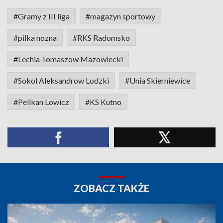
#Gramy z III liga
#magazyn sportowy
#pilka nozna
#RKS Radomsko
#Lechia Tomaszow Mazowiecki
#Sokol Aleksandrow Lodzki
#Unia Skierniewice
#Pelikan Lowicz
#KS Kutno
ZOBACZ TAKŻE