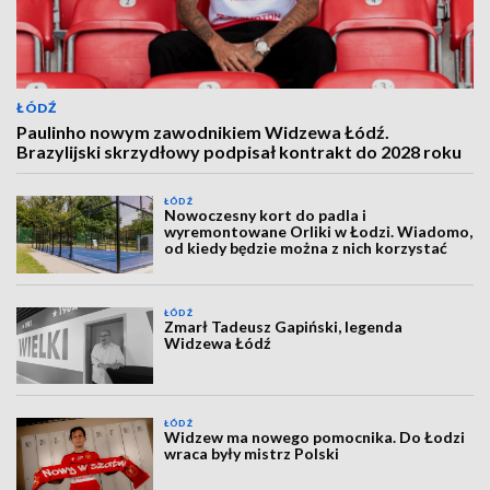
ŁÓDŹ
Paulinho nowym zawodnikiem Widzewa Łódź.
Brazylijski skrzydłowy podpisał kontrakt do 2028 roku
ŁÓDŹ
Nowoczesny kort do padla i
wyremontowane Orliki w Łodzi. Wiadomo,
od kiedy będzie można z nich korzystać
ŁÓDŹ
Zmarł Tadeusz Gapiński, legenda
Widzewa Łódź
ŁÓDŹ
Widzew ma nowego pomocnika. Do Łodzi
wraca były mistrz Polski