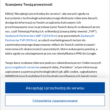
Szanujemy Twoją prywatność
Dołącz do nas:
Kliknij "Akceptuję i przechodzę do serwisu", aby wyrazić zgody na
korzystanie z technologii automatycznego śledzenia i zbierania danych,
TVP
dostęp do informacji na Twoim urządzeniu końcowym i ich
Abonament TVP
przechowywanie oraz na przetwarzanie Twoich danych osobowych przez
Regulamin TVP
nas, czyli Telewizję Polską S.A. w likwidacji (zwaną dalej również „TVP”),
Emisja w TVP
Zaufanych Partnerów z IAB* (1201 firm)
oraz pozostałych
Zaufanych
Polityka prywatności
Partnerów TVP (93 firm)
, w celach marketingowych (w tym do
Centrum informacji TVP
Moje zgody
zautomatyzowanego dopasowania reklam do Twoich zainteresowań i
mierzenia ich skuteczności) i pozostałych, które wskazujemy poniżej, a
Naziemna Telewizja Cyfrowa
Pomoc
także zgody na udostępnianie przez nas identyfikatora PPID do Google.
Sklep TVP
Biuro reklamy
Twoje dane osobowe zbierane podczas odwiedzania przez Ciebie naszych
Rada Programowa
poszczególnych serwisów
zwanych dalej „Portalem”, w tym informacje
Kontakt
zapisywane za pomocą technologii takich jak: pliki cookie, sygnalizatory
System NOS
WWW lub innych podobnych technologii umożliwiających świadczenie
dopasowanych i bezpiecznych usług, personalizację treści oraz reklam,
Informacje o nadawcy
Kanały
udostępnianie funkcji mediów społecznościowych oraz analizowanie
Akceptuję i przechodzę do serwisu
ruchu w Internecie.
Program dla prasy
©2026 Telewizja Polska S.A. w likwidacji
Biuro Reklamy
Twoje dane osobowe zbierane podczas odwiedzania przez Ciebie
Ustawienia zaawansowane
poszczególnych serwisów
na Portalu, takie jak adresy IP, identyfikatory
Ogłoszenie przetargowe
Twoich urządzeń końcowych i identyfikatory plików cookie, informacje o