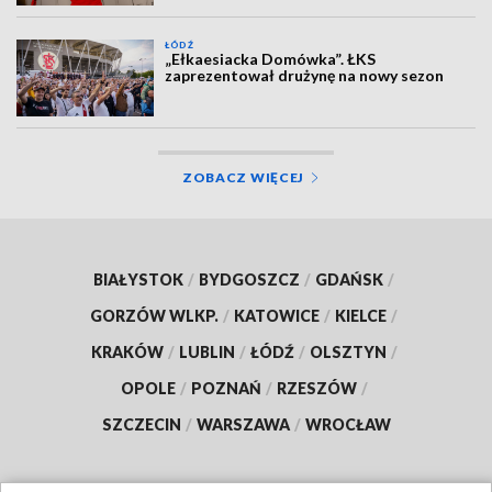
ŁÓDŹ
„Ełkaesiacka Domówka”. ŁKS
zaprezentował drużynę na nowy sezon
ZOBACZ WIĘCEJ
BIAŁYSTOK
/
BYDGOSZCZ
/
GDAŃSK
/
GORZÓW WLKP.
/
KATOWICE
/
KIELCE
/
KRAKÓW
/
LUBLIN
/
ŁÓDŹ
/
OLSZTYN
/
OPOLE
/
POZNAŃ
/
RZESZÓW
/
SZCZECIN
/
WARSZAWA
/
WROCŁAW