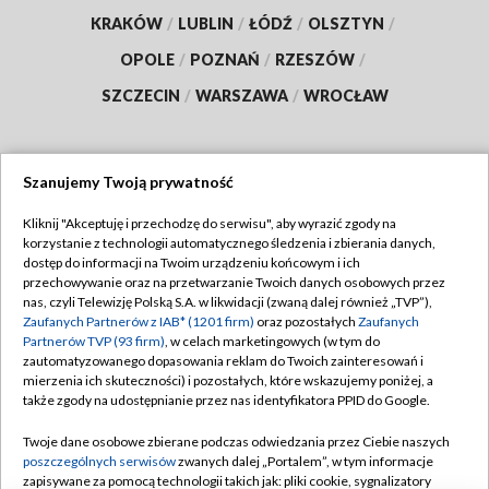
KRAKÓW
/
LUBLIN
/
ŁÓDŹ
/
OLSZTYN
/
OPOLE
/
POZNAŃ
/
RZESZÓW
/
SZCZECIN
/
WARSZAWA
/
WROCŁAW
Szanujemy Twoją prywatność
Dołącz do nas:
Kliknij "Akceptuję i przechodzę do serwisu", aby wyrazić zgody na
korzystanie z technologii automatycznego śledzenia i zbierania danych,
TVP
dostęp do informacji na Twoim urządzeniu końcowym i ich
Abonament TVP
przechowywanie oraz na przetwarzanie Twoich danych osobowych przez
Regulamin TVP
nas, czyli Telewizję Polską S.A. w likwidacji (zwaną dalej również „TVP”),
Emisja w TVP
Zaufanych Partnerów z IAB* (1201 firm)
oraz pozostałych
Zaufanych
Polityka prywatności
Partnerów TVP (93 firm)
, w celach marketingowych (w tym do
Centrum informacji TVP
Moje zgody
zautomatyzowanego dopasowania reklam do Twoich zainteresowań i
mierzenia ich skuteczności) i pozostałych, które wskazujemy poniżej, a
Naziemna Telewizja Cyfrowa
Pomoc
także zgody na udostępnianie przez nas identyfikatora PPID do Google.
Sklep TVP
Biuro reklamy
Twoje dane osobowe zbierane podczas odwiedzania przez Ciebie naszych
Rada Programowa
poszczególnych serwisów
zwanych dalej „Portalem”, w tym informacje
Kontakt
zapisywane za pomocą technologii takich jak: pliki cookie, sygnalizatory