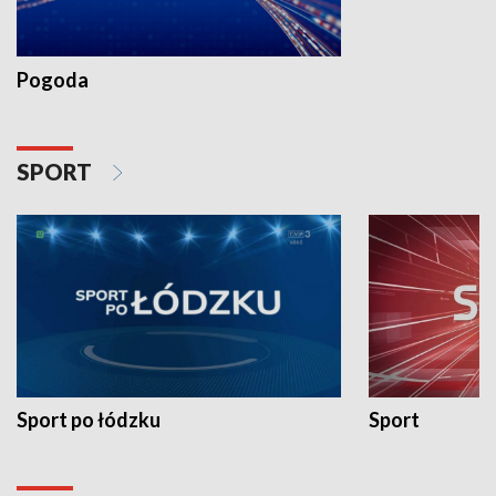
Pogoda
SPORT
Sport po łódzku
Sport