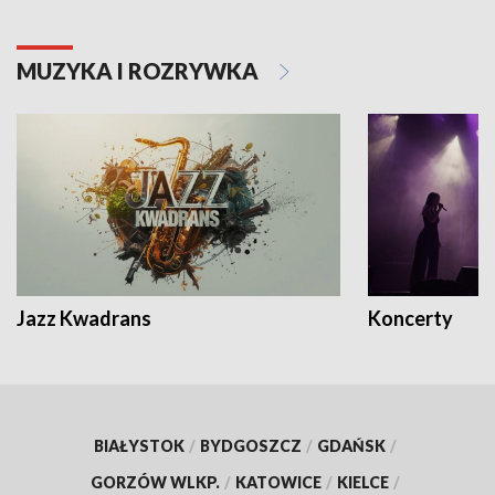
MUZYKA I ROZRYWKA
Jazz Kwadrans
Koncerty
BIAŁYSTOK
/
BYDGOSZCZ
/
GDAŃSK
/
GORZÓW WLKP.
/
KATOWICE
/
KIELCE
/