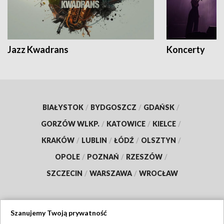
Jazz Kwadrans
Koncerty
BIAŁYSTOK
/
BYDGOSZCZ
/
GDAŃSK
/
GORZÓW WLKP.
/
KATOWICE
/
KIELCE
/
KRAKÓW
/
LUBLIN
/
ŁÓDŹ
/
OLSZTYN
/
OPOLE
/
POZNAŃ
/
RZESZÓW
/
SZCZECIN
/
WARSZAWA
/
WROCŁAW
Szanujemy Twoją prywatność
Dołącz do nas: