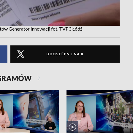
któw Generator Innowacji fot. TVP3 Łódź
UDOSTĘPNIJ NA X
OGRAMÓW