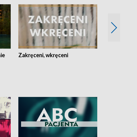
nie
Zakręceni, wkręceni
Skarby Łodzi