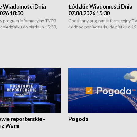
e Wiadomości Dnia
Łódzkie Wiadomości Dnia
026 18:30
07.08.2026 15:30
y program informacyjny TVP3
Codzienny program informacyjny T
oniedziałku do piątku o 15:30,
Łódź od poniedziałku do piątku o 15
:30 i 21:30. W weekendy o
16:30, 18:30 i 21:30. W weekendy o
1:30.
18:30 i 21:30.
wie reporterskie -
Pogoda
 z Wami