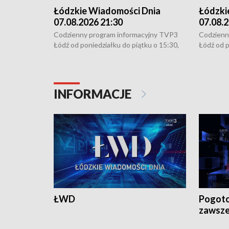
Łódzkie Wiadomości Dnia
Łódzki
07.08.2026 21:30
07.08.2
Codzienny program informacyjny TVP3
Codzienn
Łódź od poniedziałku do piątku o 15:30,
Łódź od p
16:30, 18:30 i 21:30. W weekendy o
16:30, 18
18:30 i 21:30.
18:30 i 2
INFORMACJE
ŁWD
Pogoto
zawsze