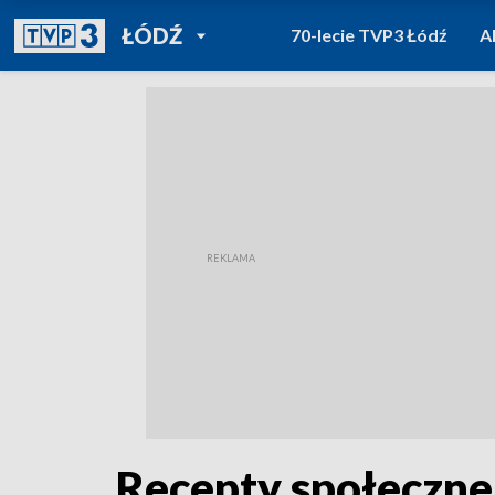
POWRÓT DO
ŁÓDŹ
70-lecie TVP3 Łódź
A
TVP REGIONY
Recepty społeczne 