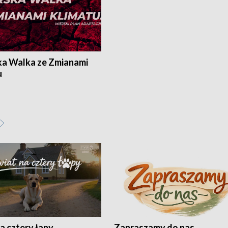
ka Walka ze Zmianami
u
a cztery łapy
Zapraszamy do nas