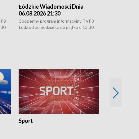
Łódzkie Wiadomości Dnia
Łódzkie Wia
06.08.2026 21:30
06.08.2026 1
VP3
Codzienny program informacyjny TVP3
Codzienny progr
:30,
Łódź od poniedziałku do piątku o 15:30,
Łódź od poniedzi
16:30, 18:30 i 21:30. W weekendy o
16:30, 18:30 i 2
18:30 i 21:30.
18:30 i 21:30.
Sport
Rozmowa Dn