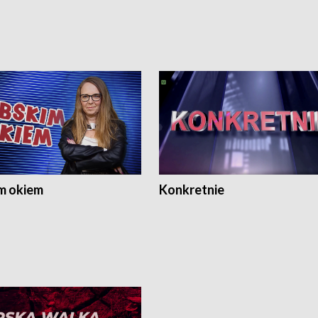
m okiem
Konkretnie