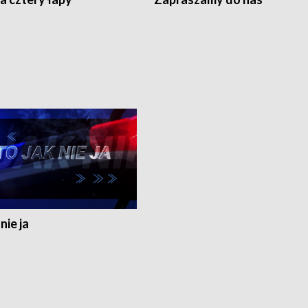
nie ja