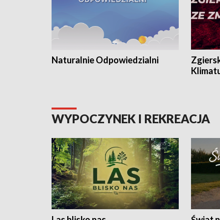
Naturalnie Odpowiedzialni
Zgiers
Klimat
WYPOCZYNEK I REKREACJA
Las blisko nas
Świat n