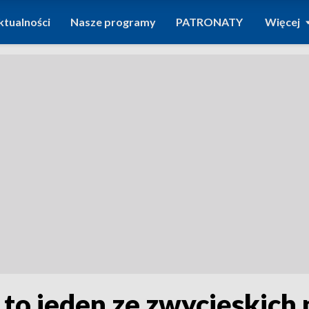
ktualności
Nasze programy
PATRONATY
Więcej
to jeden ze zwycięskich