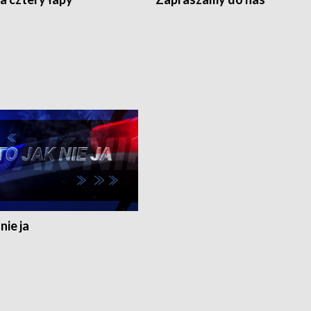
nie ja