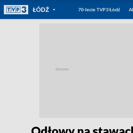
POWRÓT DO
ŁÓDŹ
70-lecie TVP3 Łódź
A
TVP REGIONY
Odłowy na stawach