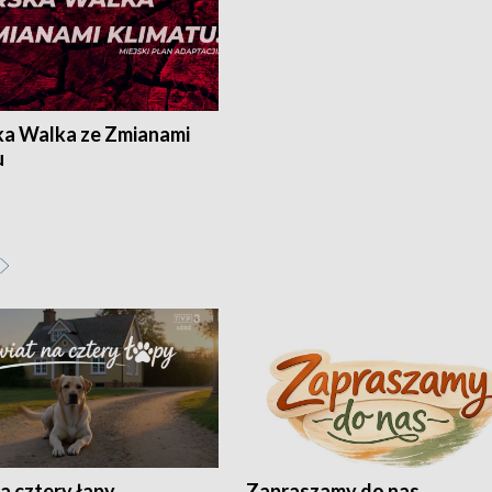
ka Walka ze Zmianami
u
a cztery łapy
Zapraszamy do nas