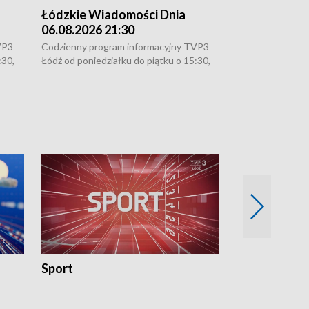
Łódzkie Wiadomości Dnia
Łódzkie Wia
06.08.2026 21:30
06.08.2026 1
VP3
Codzienny program informacyjny TVP3
Codzienny progr
:30,
Łódź od poniedziałku do piątku o 15:30,
Łódź od poniedzi
16:30, 18:30 i 21:30. W weekendy o
16:30, 18:30 i 2
18:30 i 21:30.
18:30 i 21:30.
Sport
Rozmowa Dn