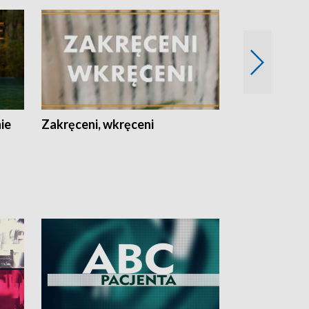
nie
Zakręceni, wkręceni
Skarby Łodzi