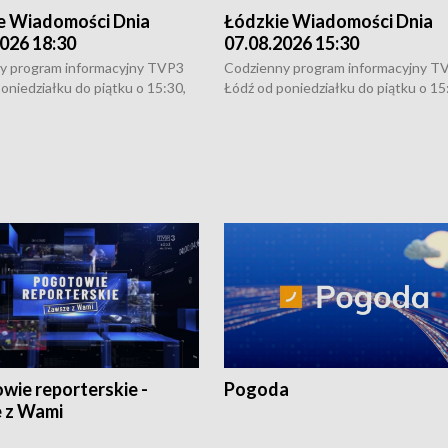
e Wiadomości Dnia
Łódzkie Wiadomości Dnia
026 18:30
07.08.2026 15:30
y program informacyjny TVP3
Codzienny program informacyjny T
oniedziałku do piątku o 15:30,
Łódź od poniedziałku do piątku o 15
:30 i 21:30. W weekendy o
16:30, 18:30 i 21:30. W weekendy o
1:30.
18:30 i 21:30.
wie reporterskie -
Pogoda
 z Wami