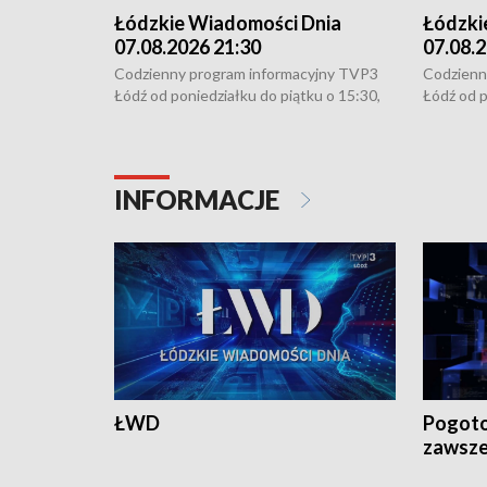
Łódzkie Wiadomości Dnia
Łódzki
07.08.2026 21:30
07.08.2
Codzienny program informacyjny TVP3
Codzienn
Łódź od poniedziałku do piątku o 15:30,
Łódź od p
16:30, 18:30 i 21:30. W weekendy o
16:30, 18
18:30 i 21:30.
18:30 i 2
INFORMACJE
ŁWD
Pogoto
zawsze