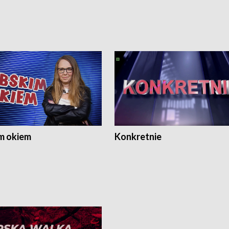
m okiem
Konkretnie