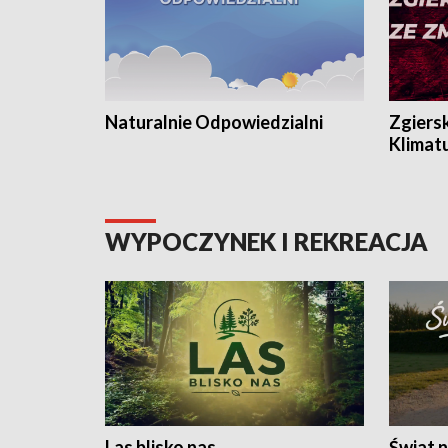
Naturalnie Odpowiedzialni
Zgiers
Klimat
WYPOCZYNEK I REKREACJA
Las blisko nas
Świat n