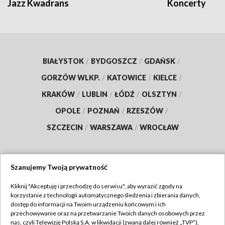
Jazz Kwadrans
Koncerty
BIAŁYSTOK
/
BYDGOSZCZ
/
GDAŃSK
/
GORZÓW WLKP.
/
KATOWICE
/
KIELCE
/
KRAKÓW
/
LUBLIN
/
ŁÓDŹ
/
OLSZTYN
/
OPOLE
/
POZNAŃ
/
RZESZÓW
/
SZCZECIN
/
WARSZAWA
/
WROCŁAW
Szanujemy Twoją prywatność
Dołącz do nas:
Kliknij "Akceptuję i przechodzę do serwisu", aby wyrazić zgody na
korzystanie z technologii automatycznego śledzenia i zbierania danych,
TVP
dostęp do informacji na Twoim urządzeniu końcowym i ich
Abonament TVP
przechowywanie oraz na przetwarzanie Twoich danych osobowych przez
Regulamin TVP
nas, czyli Telewizję Polską S.A. w likwidacji (zwaną dalej również „TVP”),