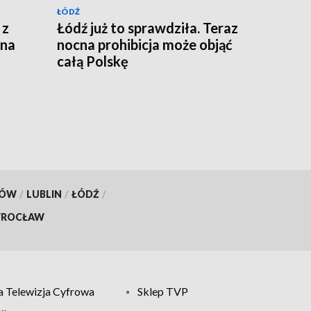
ŁÓDŹ
 z
Łódź już to sprawdziła. Teraz
 na
nocna prohibicja może objąć
całą Polskę
KÓW
/
LUBLIN
/
ŁÓDŹ
/
ROCŁAW
 Telewizja Cyfrowa
Sklep TVP