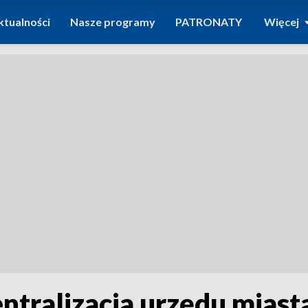
ktualności
Nasze programy
PATRONATY
Więcej
ntralizacja urzędu miast