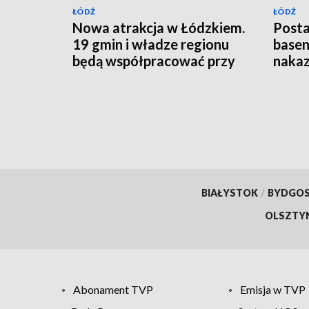
ŁÓDŹ
ŁÓDŹ
Nowa atrakcja w Łódzkiem.
Posta
19 gmin i władze regionu
basen
będą współpracować przy
nakaz
budowie trasy rowerowej
BIAŁYSTOK
/
BYDGO
OLSZTY
Abonament TVP
Emisja w TVP