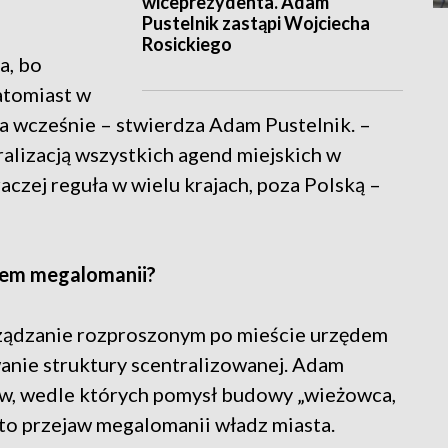
wiceprezydenta. Adam
Pustelnik zastąpi Wojciecha
Rosickiego
a, bo
atomiast w
za wcześnie – stwierdza Adam Pustelnik. –
ralizacją wszystkich agend miejskich w
raczej reguła w wielu krajach, poza Polską –
wem megalomanii?
rządzanie rozproszonym po mieście urzędem
wanie struktury scentralizowanej. Adam
tów, wedle których pomysł budowy „wieżowca,
to przejaw megalomanii władz miasta.