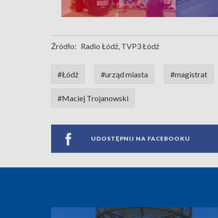
Źródło:
Radio Łódź, TVP3 Łódź
#Łódź
#urząd miasta
#magistrat
#Maciej Trojanowski
UDOSTĘPNIJ NA FACEBOOKU