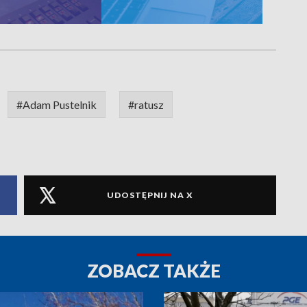
#Adam Pustelnik
#ratusz
UDOSTĘPNIJ NA X
ZOBACZ TAKŻE