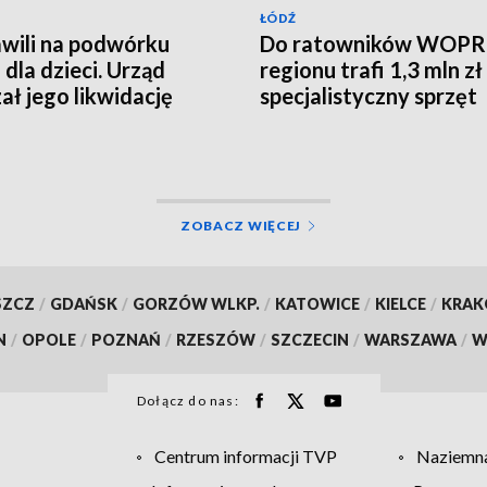
ŁÓDŹ
wili na podwórku
Do ratowników WOPR
 dla dzieci. Urząd
regionu trafi 1,3 mln zł
ał jego likwidację
specjalistyczny sprzęt
ZOBACZ WIĘCEJ
SZCZ
/
GDAŃSK
/
GORZÓW WLKP.
/
KATOWICE
/
KIELCE
/
KRA
N
/
OPOLE
/
POZNAŃ
/
RZESZÓW
/
SZCZECIN
/
WARSZAWA
/
W
Dołącz do nas:
Centrum informacji TVP
Naziemna