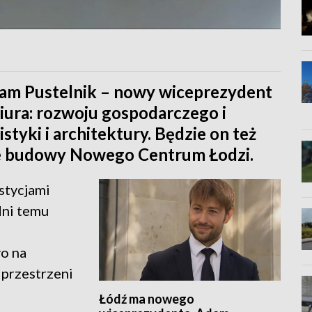
am Pustelnik – nowy wiceprezydent
iura: rozwoju gospodarczego i
styki i architektury. Będzie on też
e budowy Nowego Centrum Łodzi.
stycjami
 dni temu
ło na
przestrzeni
Łódź ma nowego