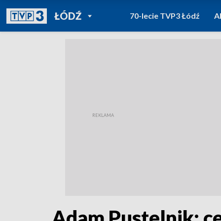
POWRÓT DO
ŁÓDŹ
70-lecie TVP3 Łódź
A
TVP REGIONY
Adam Pustelnik: ce