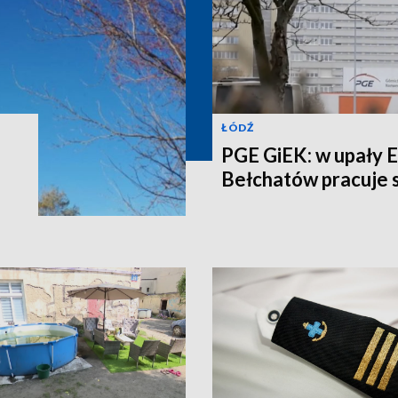
ŁÓDŹ
PGE GiEK: w upały 
Bełchatów pracuje s