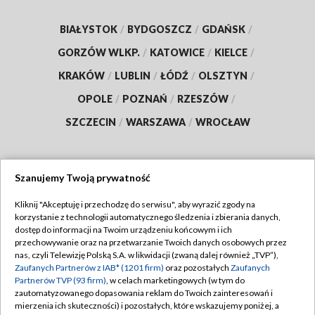
BIAŁYSTOK
/
BYDGOSZCZ
/
GDAŃSK
/
GORZÓW WLKP.
/
KATOWICE
/
KIELCE
/
KRAKÓW
/
LUBLIN
/
ŁÓDŹ
/
OLSZTYN
/
OPOLE
/
POZNAŃ
/
RZESZÓW
/
SZCZECIN
/
WARSZAWA
/
WROCŁAW
Szanujemy Twoją prywatność
Dołącz do nas:
Kliknij "Akceptuję i przechodzę do serwisu", aby wyrazić zgody na
korzystanie z technologii automatycznego śledzenia i zbierania danych,
TVP
dostęp do informacji na Twoim urządzeniu końcowym i ich
Abonament TVP
przechowywanie oraz na przetwarzanie Twoich danych osobowych przez
Regulamin TVP
nas, czyli Telewizję Polską S.A. w likwidacji (zwaną dalej również „TVP”),
Emisja w TVP
Zaufanych Partnerów z IAB* (1201 firm)
oraz pozostałych
Zaufanych
Polityka prywatności
Partnerów TVP (93 firm)
, w celach marketingowych (w tym do
Centrum informacji TVP
Moje zgody
zautomatyzowanego dopasowania reklam do Twoich zainteresowań i
mierzenia ich skuteczności) i pozostałych, które wskazujemy poniżej, a
Naziemna Telewizja Cyfrowa
Pomoc