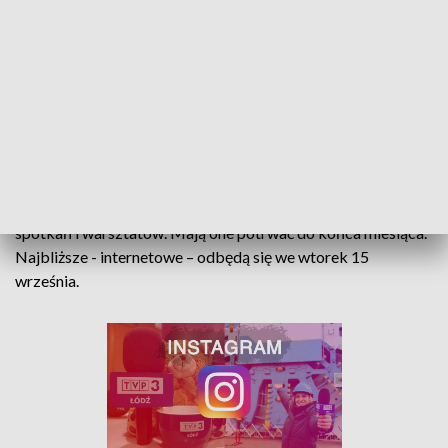
Urzędzie Miasta.
- W tym roku Ogród Botaniczny, decyzją naszych
przełożonych, został pozbawiony jednego działu. Ponadto
słyszeliśmy od naszych przełożonych, że ogród ma być
zmniejszony o całą zachodnia część – mówi dr Dorota
Mańkowska, naczelnik ogrodu.
W ramach konsultacji urząd zaplanował jeszcze kilka
spotkań i warsztatów. Mają one potrwać do końca miesiąca.
Najbliższe - internetowe – odbędą się we wtorek 15
września.