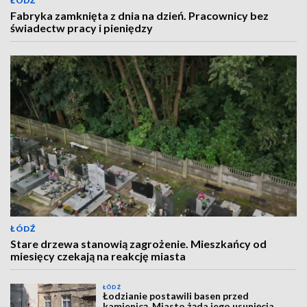
ŁÓDŹ
Fabryka zamknięta z dnia na dzień. Pracownicy bez
świadectw pracy i pieniędzy
ŁÓDŹ
Stare drzewa stanowią zagrożenie. Mieszkańcy od
miesięcy czekają na reakcję miasta
ŁÓDŹ
Łodzianie postawili basen przed
kamienicą. Miasto żąda jego usunięcia,