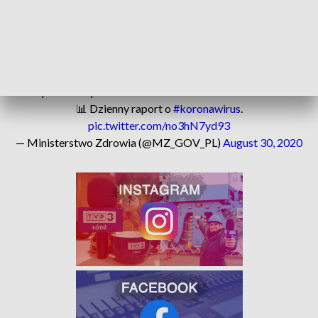
zakażonej koronawirusem. Zmarł 69-letni mężczyzna w
Warszawie, który miał choroby współistniejące.
Łącznie od początku epidemii potwierdzono obecność
koronawirusa u 66 870 pacjentów - 2033 osoby zmarły, 46
192 wyzdrowiały.
📊 Dzienny raport o
#koronawirus
.
pic.twitter.com/no3hN7yd93
— Ministerstwo Zdrowia (@MZ_GOV_PL)
August 30, 2020