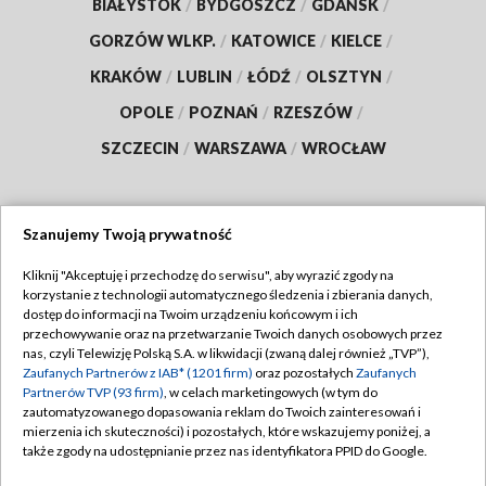
BIAŁYSTOK
/
BYDGOSZCZ
/
GDAŃSK
/
GORZÓW WLKP.
/
KATOWICE
/
KIELCE
/
KRAKÓW
/
LUBLIN
/
ŁÓDŹ
/
OLSZTYN
/
OPOLE
/
POZNAŃ
/
RZESZÓW
/
SZCZECIN
/
WARSZAWA
/
WROCŁAW
Szanujemy Twoją prywatność
Dołącz do nas:
Kliknij "Akceptuję i przechodzę do serwisu", aby wyrazić zgody na
korzystanie z technologii automatycznego śledzenia i zbierania danych,
TVP
dostęp do informacji na Twoim urządzeniu końcowym i ich
Abonament TVP
przechowywanie oraz na przetwarzanie Twoich danych osobowych przez
Regulamin TVP
nas, czyli Telewizję Polską S.A. w likwidacji (zwaną dalej również „TVP”),
Emisja w TVP
Polityka prywatności
Zaufanych Partnerów z IAB* (1201 firm)
oraz pozostałych
Zaufanych
Partnerów TVP (93 firm)
, w celach marketingowych (w tym do
Centrum informacji TVP
Moje zgody
zautomatyzowanego dopasowania reklam do Twoich zainteresowań i
mierzenia ich skuteczności) i pozostałych, które wskazujemy poniżej, a
Naziemna Telewizja Cyfrowa
Pomoc
także zgody na udostępnianie przez nas identyfikatora PPID do Google.
Sklep TVP
Biuro reklamy