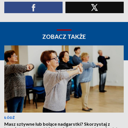
ZOBACZ TAKŻE
ŁÓDŹ
Masz sztywne lub bolące nadgarstki? Skorzystaj z