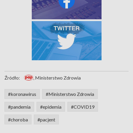
Źródło:
, Ministerstwo Zdrowia
#koronawirus
#Ministerstwo Zdrowia
#pandemia
#epidemia
#COVID19
#choroba
#pacjent