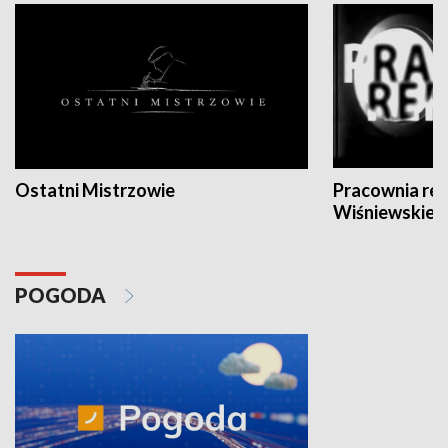
Ostatni Mistrzowie
Pracownia re
Wiśniewskieg
POGODA