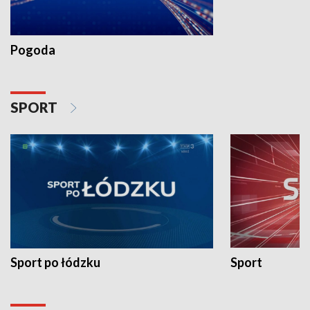
Pogoda
SPORT
Sport po łódzku
Sport