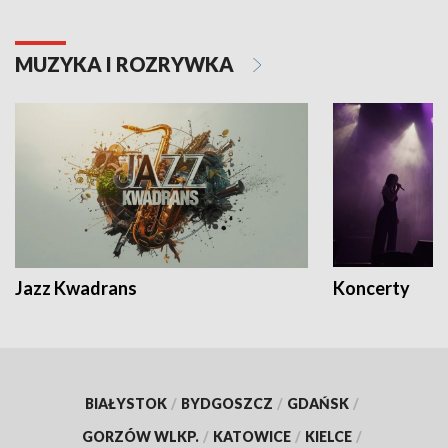
MUZYKA I ROZRYWKA
Jazz Kwadrans
Koncerty
BIAŁYSTOK
/
BYDGOSZCZ
/
GDAŃSK
/
GORZÓW WLKP.
/
KATOWICE
/
KIELCE
/