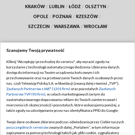
KRAKÓW
/
LUBLIN
/
ŁÓDŹ
/
OLSZTYN
/
OPOLE
/
POZNAŃ
/
RZESZÓW
/
SZCZECIN
/
WARSZAWA
/
WROCŁAW
Szanujemy Twoją prywatność
Dołącz do nas:
Kliknij "Akceptuję i przechodzę do serwisu", aby wyrazić zgody na
korzystanie z technologii automatycznego śledzenia i zbierania danych,
TVP
dostęp do informacji na Twoim urządzeniu końcowym i ich
Abonament TVP
przechowywanie oraz na przetwarzanie Twoich danych osobowych przez
Regulamin TVP
nas, czyli Telewizję Polską S.A. w likwidacji (zwaną dalej również „TVP”),
Emisja w TVP
Zaufanych Partnerów z IAB* (1201 firm)
oraz pozostałych
Zaufanych
Polityka prywatności
Partnerów TVP (93 firm)
, w celach marketingowych (w tym do
Centrum informacji TVP
Moje zgody
zautomatyzowanego dopasowania reklam do Twoich zainteresowań i
mierzenia ich skuteczności) i pozostałych, które wskazujemy poniżej, a
Naziemna Telewizja Cyfrowa
Pomoc
także zgody na udostępnianie przez nas identyfikatora PPID do Google.
Sklep TVP
Biuro reklamy
Twoje dane osobowe zbierane podczas odwiedzania przez Ciebie naszych
Rada Programowa
poszczególnych serwisów
zwanych dalej „Portalem”, w tym informacje
Kontakt
zapisywane za pomocą technologii takich jak: pliki cookie, sygnalizatory