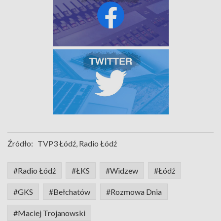
Źródło:
TVP3 Łódź, Radio Łódź
#Radio Łódź
#ŁKS
#Widzew
#Łódź
#GKS
#Bełchatów
#Rozmowa Dnia
#Maciej Trojanowski