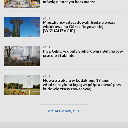
mówią o nocnym koszmarze
ŁÓDŹ
Mieszkańcy zdecydowali. Będzie wieża
widokowa na Górce Rogowskiej
[WIZUALIZACJE]
ŁÓDŹ
PGE GiEK: w upały Elektrownia Bełchatów
pracuje stabilnie
ŁÓDŹ
Nowa atrakcja w Łódzkiem. 19 gmin i
władze regionu będą współpracować przy
budowie trasy rowerowej
ZOBACZ WIĘCEJ