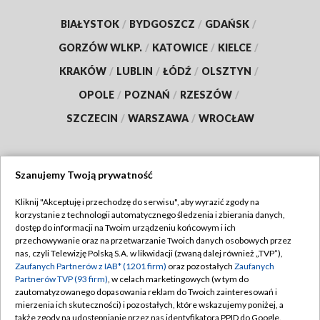
BIAŁYSTOK
/
BYDGOSZCZ
/
GDAŃSK
/
GORZÓW WLKP.
/
KATOWICE
/
KIELCE
/
KRAKÓW
/
LUBLIN
/
ŁÓDŹ
/
OLSZTYN
/
OPOLE
/
POZNAŃ
/
RZESZÓW
/
SZCZECIN
/
WARSZAWA
/
WROCŁAW
Szanujemy Twoją prywatność
Dołącz do nas:
Kliknij "Akceptuję i przechodzę do serwisu", aby wyrazić zgody na
korzystanie z technologii automatycznego śledzenia i zbierania danych,
TVP
dostęp do informacji na Twoim urządzeniu końcowym i ich
Abonament TVP
przechowywanie oraz na przetwarzanie Twoich danych osobowych przez
Regulamin TVP
nas, czyli Telewizję Polską S.A. w likwidacji (zwaną dalej również „TVP”),
Emisja w TVP
Zaufanych Partnerów z IAB* (1201 firm)
oraz pozostałych
Zaufanych
Polityka prywatności
Partnerów TVP (93 firm)
, w celach marketingowych (w tym do
Centrum informacji TVP
Moje zgody
zautomatyzowanego dopasowania reklam do Twoich zainteresowań i
mierzenia ich skuteczności) i pozostałych, które wskazujemy poniżej, a
Naziemna Telewizja Cyfrowa
Pomoc
także zgody na udostępnianie przez nas identyfikatora PPID do Google.