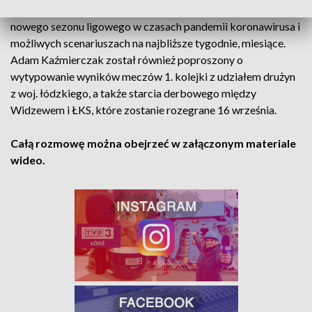
W dalszej części programu rozmawiano m.in. o organizacji
nowego sezonu ligowego w czasach pandemii koronawirusa i
możliwych scenariuszach na najbliższe tygodnie, miesiące.
Adam Kaźmierczak został również poproszony o
wytypowanie wyników meczów 1. kolejki z udziałem drużyn
z woj. łódzkiego, a także starcia derbowego między
Widzewem i ŁKS, które zostanie rozegrane 16 września.
Całą rozmowę można obejrzeć w załączonym materiale
wideo.