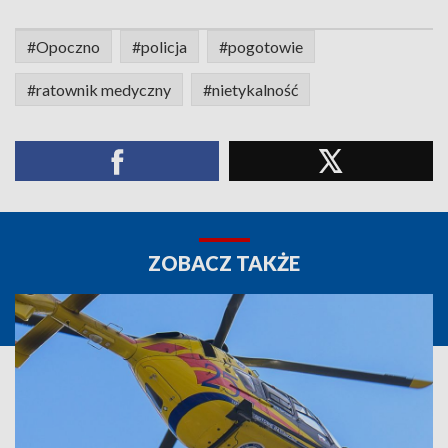
#Opoczno
#policja
#pogotowie
#ratownik medyczny
#nietykalność
ZOBACZ TAKŻE