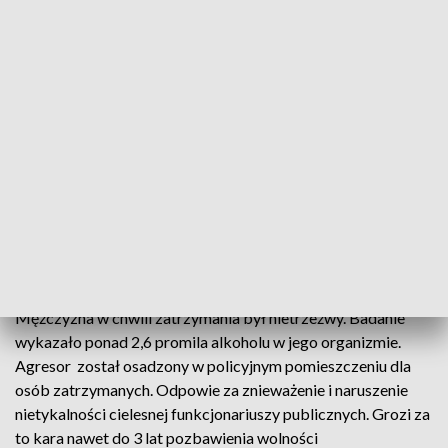
radiowozem na ulice Opoczna w poszukiwaniu agresywnego
pacjenta.
Jednocześnie o zdarzeniu powiadomieni zostali policjanci z
Wydziału Kryminalnego, którzy rozpoczęli namierzanie
mężczyzny.
Agresor został zatrzymany. Był nietrzeźwy
Już po kilkudziesięciu minutach od zdarzenia kryminalni
ustalili i zatrzymali podejrzewanego. Okazał się nim 46-letni
opocznianin.
Mężczyzna w chwili zatrzymania był nietrzeźwy. Badanie
wykazało ponad 2,6 promila alkoholu w jego organizmie.
Agresor został osadzony w policyjnym pomieszczeniu dla
osób zatrzymanych. Odpowie za znieważenie i naruszenie
nietykalności cielesnej funkcjonariuszy publicznych. Grozi za
to kara nawet do 3 lat pozbawienia wolności