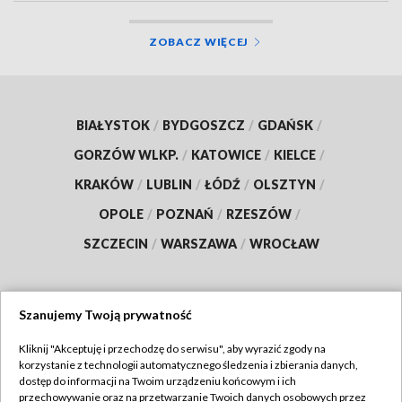
ZOBACZ WIĘCEJ
BIAŁYSTOK
/
BYDGOSZCZ
/
GDAŃSK
/
GORZÓW WLKP.
/
KATOWICE
/
KIELCE
/
KRAKÓW
/
LUBLIN
/
ŁÓDŹ
/
OLSZTYN
/
OPOLE
/
POZNAŃ
/
RZESZÓW
/
SZCZECIN
/
WARSZAWA
/
WROCŁAW
Szanujemy Twoją prywatność
Dołącz do nas:
Kliknij "Akceptuję i przechodzę do serwisu", aby wyrazić zgody na
korzystanie z technologii automatycznego śledzenia i zbierania danych,
TVP
dostęp do informacji na Twoim urządzeniu końcowym i ich
Abonament TVP
przechowywanie oraz na przetwarzanie Twoich danych osobowych przez