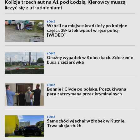
Kolizja trzech aut na A1 pod Łodzią. Kierowcy muszą
liczyć się z utrudnieniami
ŁÓDŹ
Wrócił na miejsce kradzieży po kolejne
części. 38-latek wpadł w ręce policji
[WIDEO]
ŁÓDŹ
Groźny wypadek w Koluszkach. Zderzenie
busa z ciężarówką
ŁÓDŹ
Bonnie i Clyde po polsku. Poszukiwana
para zatrzymana przez kryminalnych
ŁÓDŹ
Samochód wjechał w żłobek w Kutnie.
Trwa akcja służb