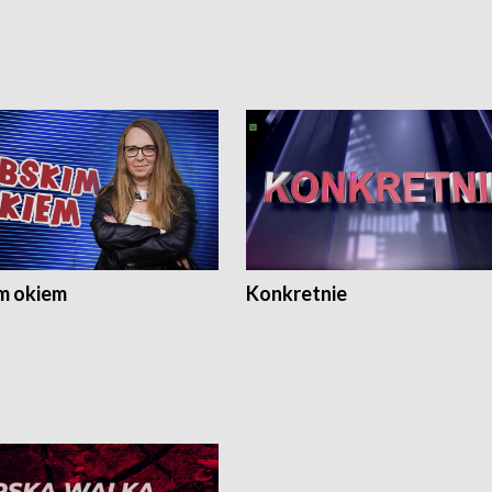
m okiem
Konkretnie