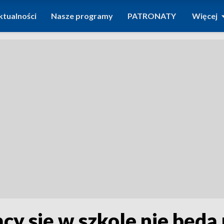
ktualności
Nasze programy
PATRONATY
Więcej
cy się w szkole nie będą 