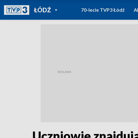
POWRÓT DO
ŁÓDŹ
70-lecie TVP3 Łódź
A
TVP REGIONY
Uczniowie znajdują