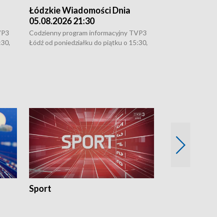
Łódzkie Wiadomości Dnia
Łódzkie Wia
05.08.2026 21:30
05.08.2026 1
VP3
Codzienny program informacyjny TVP3
Codzienny progr
:30,
Łódź od poniedziałku do piątku o 15:30,
Łódź od poniedzi
16:30, 18:30 i 21:30. W weekendy o
16:30, 18:30 i 2
18:30 i 21:30.
18:30 i 21:30.
Sport
Rozmowa Dn