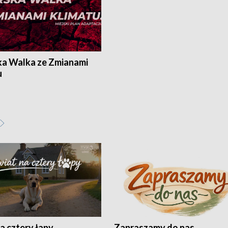
ka Walka ze Zmianami
u
a cztery łapy
Zapraszamy do nas