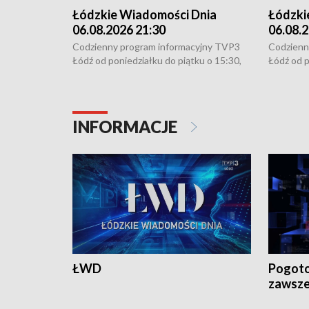
Łódzkie Wiadomości Dnia
Łódzki
06.08.2026 21:30
06.08.2
Codzienny program informacyjny TVP3
Codzienn
Łódź od poniedziałku do piątku o 15:30,
Łódź od p
16:30, 18:30 i 21:30. W weekendy o
16:30, 18
18:30 i 21:30.
18:30 i 2
INFORMACJE
ŁWD
Pogoto
zawsze