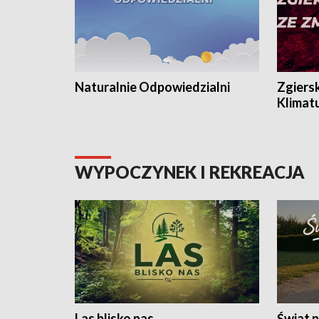
Naturalnie Odpowiedzialni
Zgiers
Klimat
WYPOCZYNEK I REKREACJA
Las blisko nas
Świat n