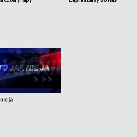
nie ja