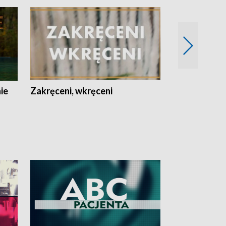
nie
Zakręceni, wkręceni
Skarby Łodzi