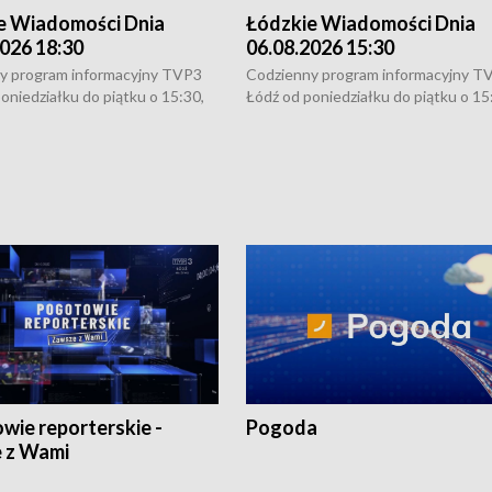
e Wiadomości Dnia
Łódzkie Wiadomości Dnia
026 18:30
06.08.2026 15:30
y program informacyjny TVP3
Codzienny program informacyjny T
oniedziałku do piątku o 15:30,
Łódź od poniedziałku do piątku o 15
:30 i 21:30. W weekendy o
16:30, 18:30 i 21:30. W weekendy o
1:30.
18:30 i 21:30.
wie reporterskie -
Pogoda
 z Wami