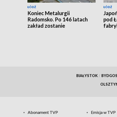
ŁÓDŹ
ŁÓDŹ
Koniec Metalurgii
Japoń
Radomsko. Po 146 latach
pod Ł
zakład zostanie
fabry
zlikwidowany, 100 osób
straci pracę
BIAŁYSTOK
/
BYDGO
OLSZTY
Abonament TVP
Emisja w TVP