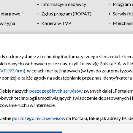
Informacje o nadawcy
Program d
zetargowe
Zgłoś program (ROPAT)
Serwis fo
wizyjna
Kariera w TVP
Merchandi
Polityka prywatności
Moje zgody
Pomoc
Biuro re
ody na korzystanie z technologii automatycznego śledzenia i zbie
 danych osobowych przez nas, czyli Telewizję Polską S.A. w likw
VP (93 firm)
, w celach marketingowych (w tym do zautomatyzow
 poniżej, a także zgody na udostępnianie przez nas identyfikator
Ciebie naszych
poszczególnych serwisów
zwanych dalej „Portalem
obnych technologii umożliwiających świadczenie dopasowanych i be
zowanie ruchu w Internecie.
Ciebie
poszczególnych serwisów
na Portalu, takie jak adresy IP, 
sach Portalu czy historia odwiedzin będą przetwarzane przez TV
ji: przechowywania informacji na urządzeniu lub dostęp do nich,