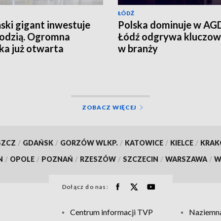
ŁÓDŹ
ski gigant inwestuje
Polska dominuje w AGD
odzią. Ogromna
Łódź odgrywa kluczow
ka już otwarta
w branży
ZOBACZ WIĘCEJ
SZCZ
/
GDAŃSK
/
GORZÓW WLKP.
/
KATOWICE
/
KIELCE
/
KRA
N
/
OPOLE
/
POZNAŃ
/
RZESZÓW
/
SZCZECIN
/
WARSZAWA
/
W
Dołącz do nas:
Centrum informacji TVP
Naziemna