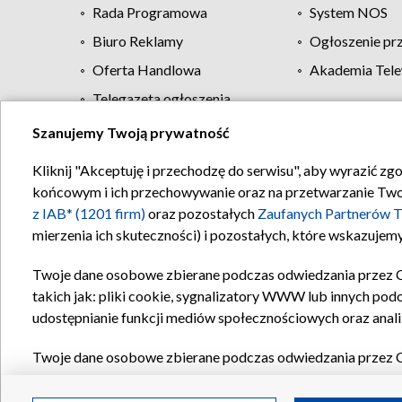
Rada Programowa
System NOS
Biuro Reklamy
Ogłoszenie pr
Oferta Handlowa
Akademia Tele
Telegazeta ogłoszenia
Szanujemy Twoją prywatność
Regulamin TVP
Kliknij "Akceptuję i przechodzę do serwisu", aby wyrazić zg
końcowym i ich przechowywanie oraz na przetwarzanie Twoich
z IAB* (1201 firm)
oraz pozostałych
Zaufanych Partnerów T
mierzenia ich skuteczności) i pozostałych, które wskazujemy
Twoje dane osobowe zbierane podczas odwiedzania przez 
takich jak: pliki cookie, sygnalizatory WWW lub innych pod
udostępnianie funkcji mediów społecznościowych oraz anali
Twoje dane osobowe zbierane podczas odwiedzania przez 
plików cookie, informacje o Twoich wyszukiwaniach w serwi
Partnerów TVP
dla realizacji następujących celów i funkc