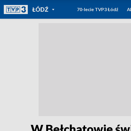
POWRÓT DO
ŁÓDŹ
70-lecie TVP3 Łódź
A
TVP REGIONY
W Bełchatowie św