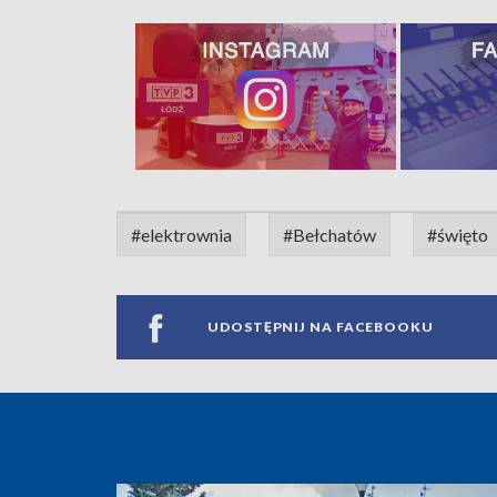
#elektrownia
#Bełchatów
#święto
UDOSTĘPNIJ NA FACEBOOKU