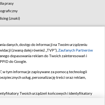
la prasy
tograficzny
sing (znaki)
klamy
Kontakt
rania danych, dostęp do informacji na Twoim urządzeniu
idacji (zwaną dalej również „TVP”),
Zaufanych Partnerów
anego dopasowania reklam do Twoich zainteresowań i
a PPID do Google.
”, w tym informacje zapisywane za pomocą technologii
zpiecznych usług, personalizację treści oraz reklam,
identyfikatory Twoich urządzeń końcowych i identyfikatory
P,
Zaufanych Partnerów z IAB
oraz pozostałych
Zaufanych
 wyboru podstawowych reklam, wyboru spersonalizowanych