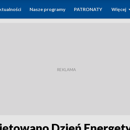
ktualności
Nasze programy
PATRONATY
Więcej
iętowano Dzień Energet