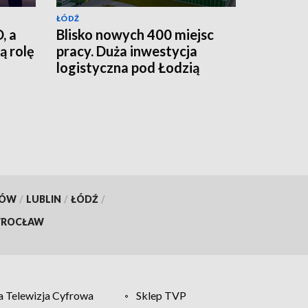
ŁÓDŹ
, a
Blisko nowych 400 miejsc
ą rolę
pracy. Duża inwestycja
logistyczna pod Łodzią
KÓW
/
LUBLIN
/
ŁÓDŹ
/
ROCŁAW
 Telewizja Cyfrowa
Sklep TVP