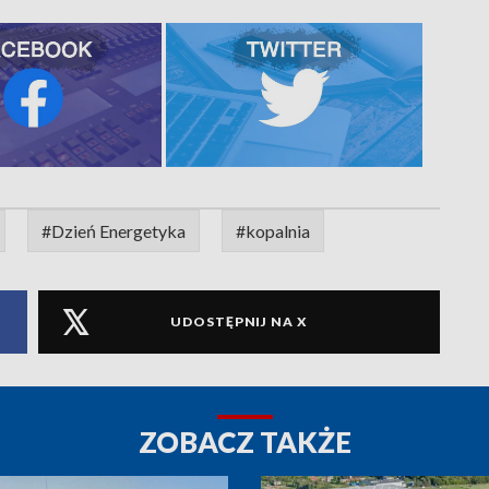
#Dzień Energetyka
#kopalnia
UDOSTĘPNIJ NA X
ZOBACZ TAKŻE