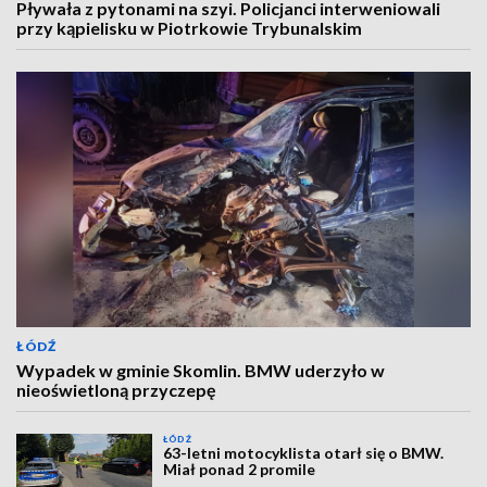
Pływała z pytonami na szyi. Policjanci interweniowali
przy kąpielisku w Piotrkowie Trybunalskim
ŁÓDŹ
Wypadek w gminie Skomlin. BMW uderzyło w
nieoświetloną przyczepę
ŁÓDŹ
63-letni motocyklista otarł się o BMW.
Miał ponad 2 promile