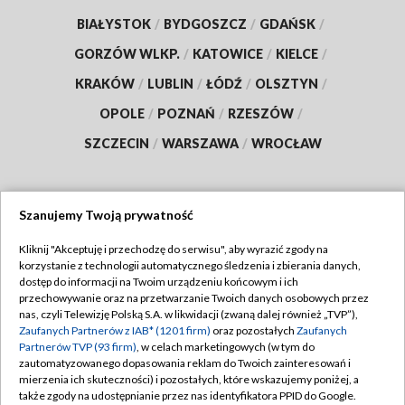
BIAŁYSTOK
/
BYDGOSZCZ
/
GDAŃSK
/
GORZÓW WLKP.
/
KATOWICE
/
KIELCE
/
KRAKÓW
/
LUBLIN
/
ŁÓDŹ
/
OLSZTYN
/
OPOLE
/
POZNAŃ
/
RZESZÓW
/
SZCZECIN
/
WARSZAWA
/
WROCŁAW
Szanujemy Twoją prywatność
Dołącz do nas:
Kliknij "Akceptuję i przechodzę do serwisu", aby wyrazić zgody na
korzystanie z technologii automatycznego śledzenia i zbierania danych,
TVP
dostęp do informacji na Twoim urządzeniu końcowym i ich
Abonament TVP
przechowywanie oraz na przetwarzanie Twoich danych osobowych przez
Regulamin TVP
nas, czyli Telewizję Polską S.A. w likwidacji (zwaną dalej również „TVP”),
Emisja w TVP
Zaufanych Partnerów z IAB* (1201 firm)
oraz pozostałych
Zaufanych
Polityka prywatności
Partnerów TVP (93 firm)
, w celach marketingowych (w tym do
Centrum informacji TVP
Moje zgody
zautomatyzowanego dopasowania reklam do Twoich zainteresowań i
mierzenia ich skuteczności) i pozostałych, które wskazujemy poniżej, a
Naziemna Telewizja Cyfrowa
Pomoc
także zgody na udostępnianie przez nas identyfikatora PPID do Google.