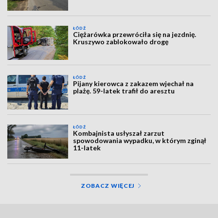
ŁÓDŹ
Ciężarówka przewróciła się na jezdnię.
Kruszywo zablokowało drogę
ŁÓDŹ
Pijany kierowca z zakazem wjechał na
plażę. 59-latek trafił do aresztu
ŁÓDŹ
Kombajnista usłyszał zarzut
spowodowania wypadku, w którym zginął
11-latek
ZOBACZ WIĘCEJ