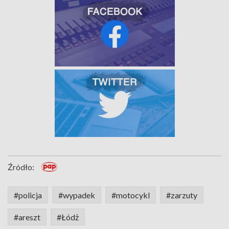
Źródło:
#policja
#wypadek
#motocykl
#zarzuty
#areszt
#Łódż