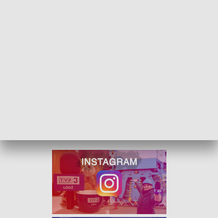
mężczyzna, zginął na miejscu. Doznał urazu głowy upadając
na sygnalizator świetlny. Podejrzany, w wyniku wypadku,
doznał urazu nogi.
- Stwierdzono, że kierujący motocyklem 37-latek był
nietrzeźwy, miał ok.2,5 promila alkoholu w organizmie. Nie
posiadał uprawnień do prowadzenia motocykla, pojazd nie
był sprawny technicznie – podaje prokurator Krzyztof
Kopania.
Za spowodowanie śmiertelnego wypadku w stanie
nietrzeźwości mężczyźnie grozi do 12 lat więzienia.