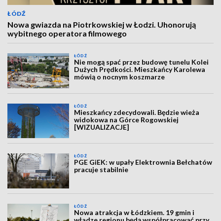
ŁÓDŹ
Nowa gwiazda na Piotrkowskiej w Łodzi. Uhonorują
wybitnego operatora filmowego
ŁÓDŹ
Nie mogą spać przez budowę tunelu Kolei
Dużych Prędkości. Mieszkańcy Karolewa
mówią o nocnym koszmarze
ŁÓDŹ
Mieszkańcy zdecydowali. Będzie wieża
widokowa na Górce Rogowskiej
[WIZUALIZACJE]
ŁÓDŹ
PGE GiEK: w upały Elektrownia Bełchatów
pracuje stabilnie
ŁÓDŹ
Nowa atrakcja w Łódzkiem. 19 gmin i
władze regionu będą współpracować przy