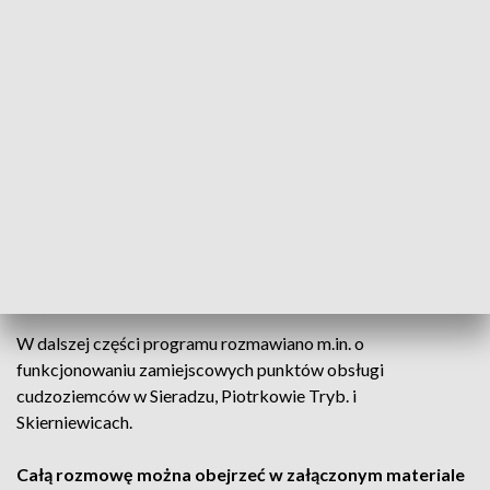
zajmowane przez cudzoziemców stanowiska pracy są mało
atrakcyjne dla obywateli naszego kraju. Ponadto, warto
pamiętać, że wojewoda łódzki wyda zezwolenie na pracę dla
cudzoziemca tylko wtedy, jeżeli nie ma chętnego Polaka do
wykonania czynności, które zostały opisane we wniosku.
Przed wydaniem zezwolenia na pracę, dany pracodawca jest
zobowiązany uzupełnić wniosek o tzw. informację starosty,
czyli test rynku pracy. Starosta, a w jego imieniu PUP,
przeprowadza test rynku pracy, czyli bada, czy na danym
stanowisku będzie chciał podjąć pracę obywatel Polski.
Jeżeli chętnych nie ma, wydajemy cudzoziemcowi zezwolenie
na pracę - podkreśla gość Rozmowy Dnia.
W dalszej części programu rozmawiano m.in. o
funkcjonowaniu zamiejscowych punktów obsługi
cudzoziemców w Sieradzu, Piotrkowie Tryb. i
Skierniewicach.
Całą rozmowę można obejrzeć w załączonym materiale