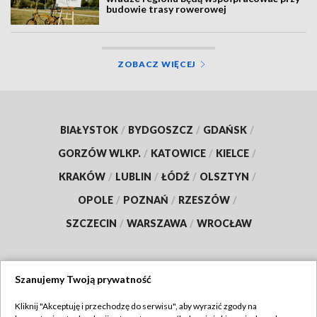
budowie trasy rowerowej
ZOBACZ WIĘCEJ
BIAŁYSTOK
/
BYDGOSZCZ
/
GDAŃSK
/
GORZÓW WLKP.
/
KATOWICE
/
KIELCE
/
KRAKÓW
/
LUBLIN
/
ŁÓDŹ
/
OLSZTYN
/
OPOLE
/
POZNAŃ
/
RZESZÓW
/
SZCZECIN
/
WARSZAWA
/
WROCŁAW
Szanujemy Twoją prywatność
Dołącz do nas:
Kliknij "Akceptuję i przechodzę do serwisu", aby wyrazić zgody na