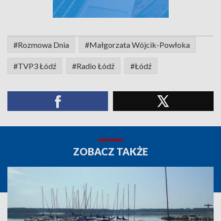
#Rozmowa Dnia
#Małgorzata Wójcik-Powłoka
#TVP3 Łódź
#Radio Łódź
#Łódź
ZOBACZ TAKŻE