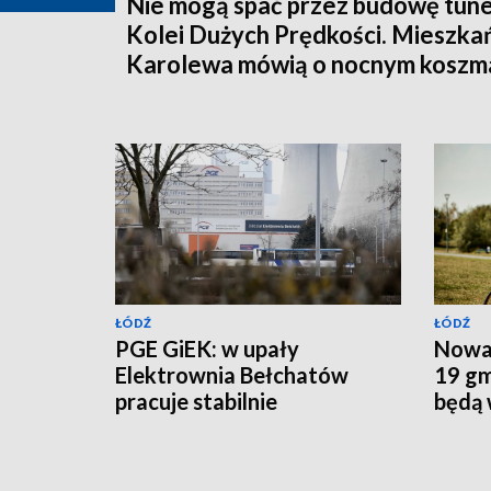
Nie mogą spać przez budowę tune
Kolei Dużych Prędkości. Mieszka
Karolewa mówią o nocnym koszm
ŁÓDŹ
ŁÓDŹ
PGE GiEK: w upały
Nowa 
Elektrownia Bełchatów
19 gm
pracuje stabilnie
będą 
budow