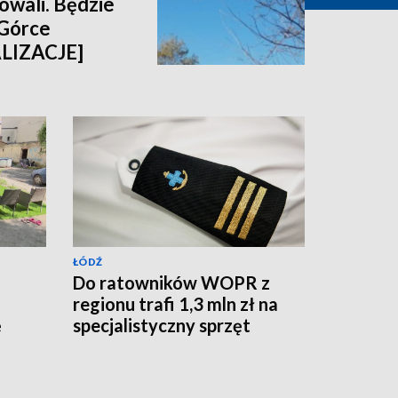
wali. Będzie
 Górce
ALIZACJE]
ŁÓDŹ
Do ratowników WOPR z
regionu trafi 1,3 mln zł na
ę
specjalistyczny sprzęt