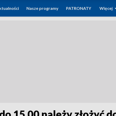
ktualności
Nasze programy
PATRONATY
Więcej
do 15.00 należy złożyć d