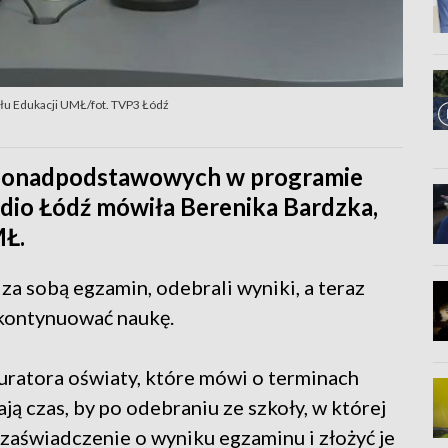
łu Edukacji UMŁ/fot. TVP3 Łódź
ł ponadpodstawowych w programie
dio Łódź mówiła Berenika Bardzka,
MŁ.
a sobą egzamin, odebrali wyniki, a teraz
y kontynuować naukę.
uratora oświaty, które mówi o terminach
ją czas, by po odebraniu ze szkoły, w której
zaświadczenie o wyniku egzaminu i złożyć je