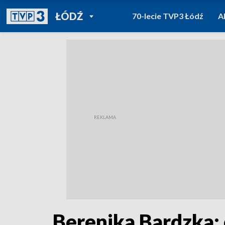
POWRÓT DO
ŁÓDŹ
70-lecie TVP3 Łódź
A
TVP REGIONY
Berenika Bardzka: 