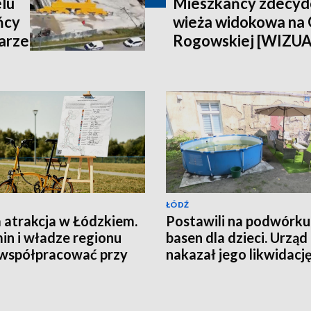
lu
Mieszkańcy zdecydo
ńcy
wieża widokowa na
arze
Rogowskiej [WIZU
ŁÓDŹ
atrakcja w Łódzkiem.
Postawili na podwórku
in i władze regionu
basen dla dzieci. Urząd
współpracować przy
nakazał jego likwidacj
ie trasy rowerowej