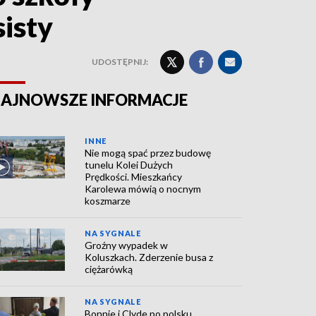
isty
UDOSTĘPNIJ:
AJNOWSZE INFORMACJE
INNE
Nie mogą spać przez budowę
tunelu Kolei Dużych
Prędkości. Mieszkańcy
Karolewa mówią o nocnym
koszmarze
NA SYGNALE
Groźny wypadek w
Koluszkach. Zderzenie busa z
ciężarówką
NA SYGNALE
Bonnie i Clyde po polsku.